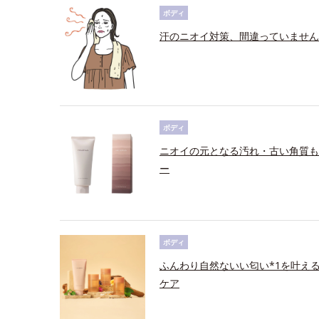
ボディ
汗のニオイ対策、間違っていません
ボディ
ニオイの元となる汚れ・古い角質も
ー
ボディ
ふんわり自然ないい匂い*1を叶え
ケア