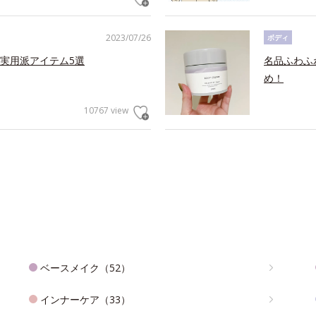
2023/07/26
ボディ
実用派アイテム5選
名品ふわふ
め！
10767 view
ベースメイク（52）
インナーケア（33）