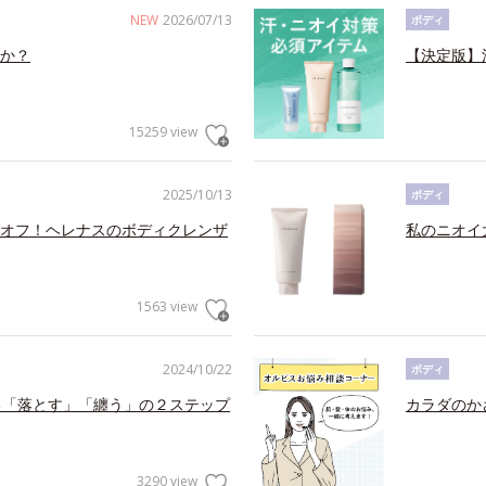
NEW
2026/07/13
ボディ
か？
【決定版】
15259 view
2025/10/13
ボディ
オフ！ヘレナスのボディクレンザ
私のニオイ
1563 view
2024/10/22
ボディ
る「落とす」「纏う」の２ステップ
カラダのか
3290 view