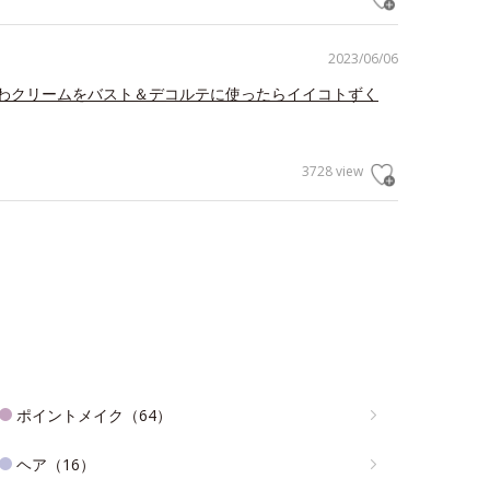
2023/06/06
わクリームをバスト＆デコルテに使ったらイイコトずく
3728 view
ポイントメイク（64）
ヘア（16）