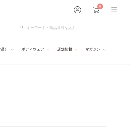
0
検
索
食品）
ボディウェア
店舗情報
マガジン