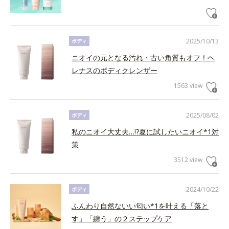
2025/10/13
ボディ
ニオイの元となる汚れ・古い角質もオフ！ヘ
レナスのボディクレンザー
1563 view
2025/08/02
ボディ
私のニオイ大丈夫…!?夏に試したいニオイ*1対
策
3512 view
2024/10/22
ボディ
ふんわり自然ないい匂い*1を叶える「落と
す」「纏う」の２ステップケア