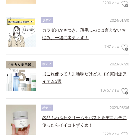
3290 view
2024/01/30
ボディ
カラダのかさつき、薄毛…人には言えないお
悩み、一緒に考えます！
747 view
2023/07/26
ボディ
【これ使って！】地味だけどスゴイ実用派ア
イテム5選
10767 view
2023/06/06
ボディ
名品ふわふわクリームをバスト＆デコルテに
使ったらイイコトずくめ！
3728 view