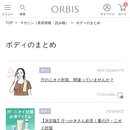
0
メニュー
検索
マイページ
カート
TOP
マガジン（美容情報・読み物）
ボディのまとめ
ボディのまとめ
NEW
2026/07/13
ボディ
汗のニオイ対策、間違っていませんか？
15259 view
2026/06/25
ボディ
【決定版】汗っかきさん必見！夏の汗・ニオ
イ対策