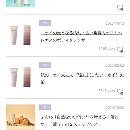
2025/10/13
ボディ
ニオイの元となる汚れ・古い角質もオフ！ヘ
レナスのボディクレンザー
1563 view
2025/08/02
ボディ
私のニオイ大丈夫…!?夏に試したいニオイ*1対
策
3512 view
2024/10/22
ボディ
ふんわり自然ないい匂い*1を叶える「落と
す」「纏う」の２ステップケア