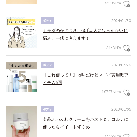
3290 view
2024/01/30
ボディ
カラダのかさつき、薄毛…人には言えないお
悩み、一緒に考えます！
747 view
2023/07/26
ボディ
【これ使って！】地味だけどスゴイ実用派ア
イテム5選
10767 view
2023/06/06
ボディ
名品ふわふわクリームをバスト＆デコルテに
使ったらイイコトずくめ！
3728 view