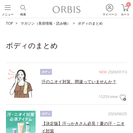
0
メニュー
検索
マイページ
カート
TOP
マガジン（美容情報・読み物）
ボディのまとめ
ボディのまとめ
NEW
2026/07/13
ボディ
汗のニオイ対策、間違っていませんか？
15259 view
2026/06/25
ボディ
【決定版】汗っかきさん必見！夏の汗・ニオ
イ対策