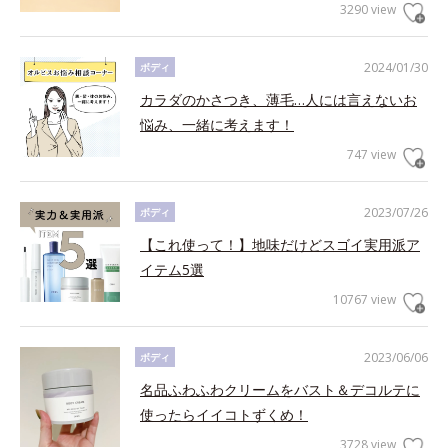
3290 view
2024/01/30
ボディ
カラダのかさつき、薄毛…人には言えないお
悩み、一緒に考えます！
747 view
2023/07/26
ボディ
【これ使って！】地味だけどスゴイ実用派ア
イテム5選
10767 view
2023/06/06
ボディ
名品ふわふわクリームをバスト＆デコルテに
使ったらイイコトずくめ！
3728 view