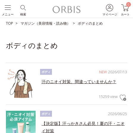
0
メニュー
検索
マイページ
カート
TOP
マガジン（美容情報・読み物）
ボディのまとめ
ボディのまとめ
NEW
2026/07/13
ボディ
汗のニオイ対策、間違っていませんか？
15259 view
2026/06/25
ボディ
【決定版】汗っかきさん必見！夏の汗・ニオ
イ対策