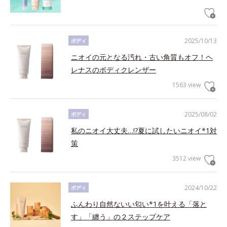
2025/10/13
ボディ
ニオイの元となる汚れ・古い角質もオフ！ヘ
レナスのボディクレンザー
1563 view
2025/08/02
ボディ
私のニオイ大丈夫…!?夏に試したいニオイ*1対
策
3512 view
2024/10/22
ボディ
ふんわり自然ないい匂い*1を叶える「落と
す」「纏う」の２ステップケア