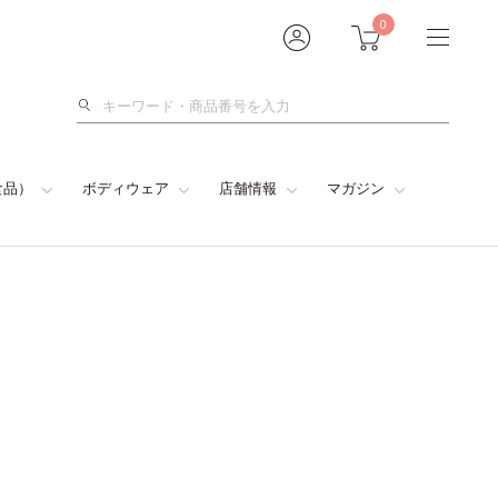
0
検
索
食品）
ボディウェア
店舗情報
マガジン