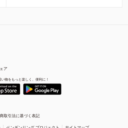
ェア
買い物をもっと楽しく、便利に！
商取引法に基づく表記
ー
ペンギンリング プロジェクト
サイトマップ