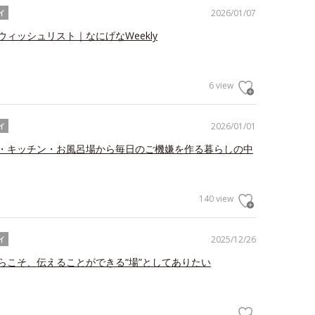
2026/01/07
イ
ウィッシュリスト｜なにげなWeekly
6 view
2026/01/01
イ
・キッチン・お風呂場から毎日のご機嫌を作る暮らしの中
140 view
2025/12/26
イ
らこそ、伝えることができる“場”としてありたい