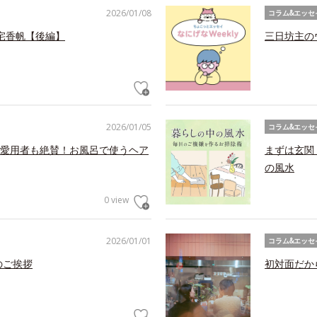
2026/01/08
コラム&エッセ
宅香帆【後編】
三日坊主の
2026/01/05
コラム&エッセ
愛用者も絶賛！お風呂で使うヘア
まずは玄関
の風水
0 view
2026/01/01
コラム&エッセ
のご挨拶
初対面だか