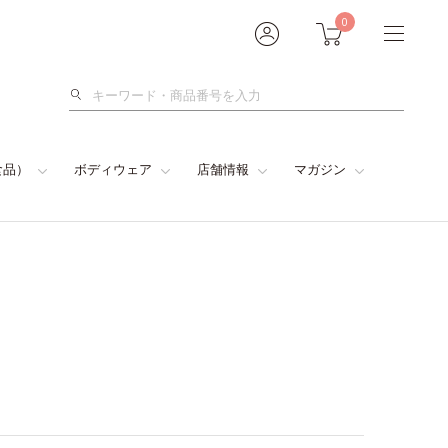
0
検
索
食品）
ボディウェア
店舗情報
マガジン