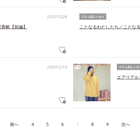
2025/12/26
コラム&エッセイ
宅香帆【前編】
ことなるわたしたち／ことな
2025/12/19
コラム&エッセ
エアリアル
前へ
4
5
6
7
8
9
次へ