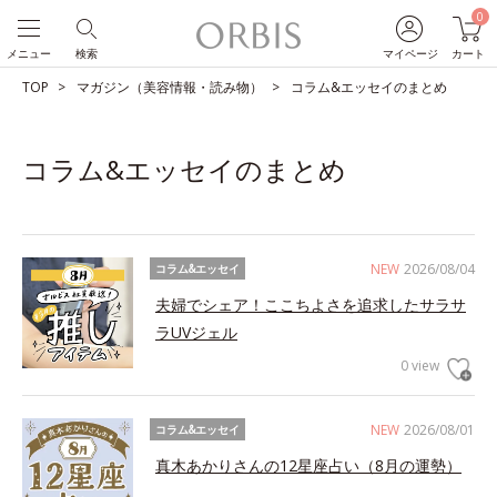
0
メニュー
検索
マイページ
カート
TOP
マガジン（美容情報・読み物）
コラム&エッセイのまとめ
コラム&エッセイのまとめ
NEW
2026/08/04
コラム&エッセイ
夫婦でシェア！ここちよさを追求したサラサ
ラUVジェル
0 view
NEW
2026/08/01
コラム&エッセイ
真木あかりさんの12星座占い（8月の運勢）