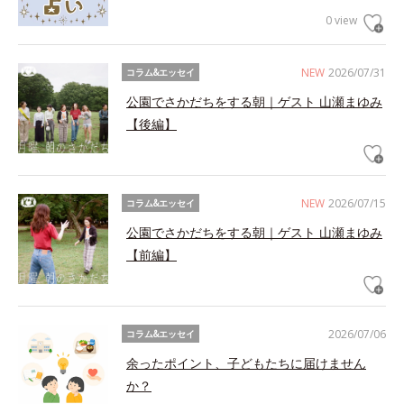
0 view
NEW
2026/07/31
コラム&エッセイ
公園でさかだちをする朝｜ゲスト 山瀬まゆみ
【後編】
NEW
2026/07/15
コラム&エッセイ
公園でさかだちをする朝｜ゲスト 山瀬まゆみ
【前編】
2026/07/06
コラム&エッセイ
余ったポイント、子どもたちに届けません
か？