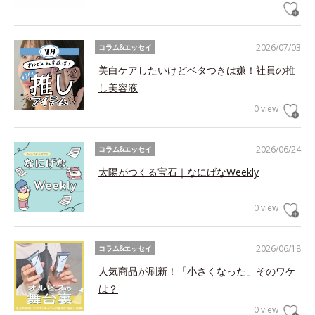
2026/07/03
コラム&エッセイ
美白ケアしたいけどベタつきは嫌！社員の推
し美容液
0 view
2026/06/24
コラム&エッセイ
太陽がつくる宝石｜なにげなWeekly
0 view
2026/06/18
コラム&エッセイ
人気商品が刷新！「小さくなった」そのワケ
は？
0 view