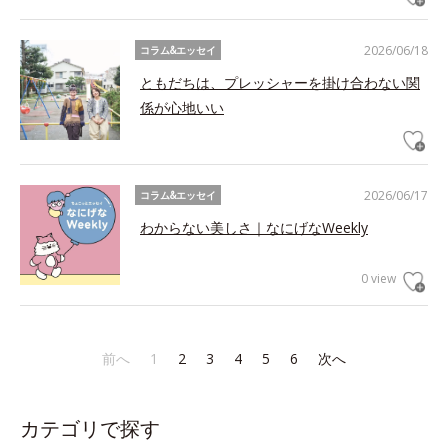
2026/06/18
コラム&エッセイ
ともだちは、プレッシャーを掛け合わない関
係が心地いい
2026/06/17
コラム&エッセイ
わからない美しさ｜なにげなWeekly
0 view
前へ
1
2
3
4
5
6
次へ
カテゴリで探す