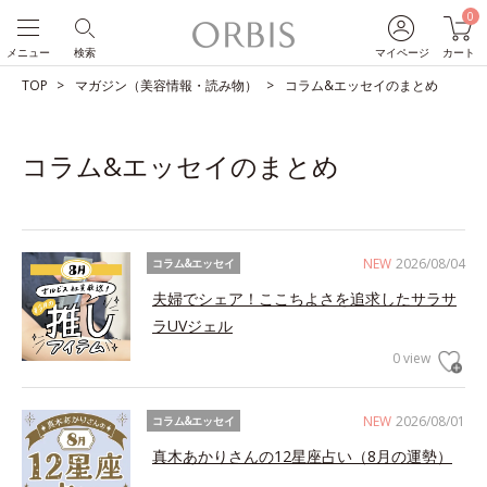
0
メニュー
検索
マイページ
カート
TOP
マガジン（美容情報・読み物）
コラム&エッセイのまとめ
コラム&エッセイのまとめ
NEW
2026/08/04
コラム&エッセイ
夫婦でシェア！ここちよさを追求したサラサ
ラUVジェル
0 view
NEW
2026/08/01
コラム&エッセイ
真木あかりさんの12星座占い（8月の運勢）