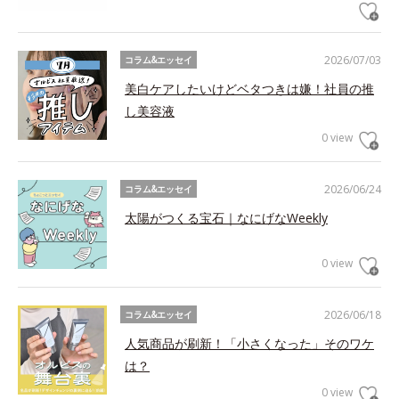
2026/07/03
コラム&エッセイ
美白ケアしたいけどベタつきは嫌！社員の推
し美容液
0 view
2026/06/24
コラム&エッセイ
太陽がつくる宝石｜なにげなWeekly
0 view
2026/06/18
コラム&エッセイ
人気商品が刷新！「小さくなった」そのワケ
は？
0 view