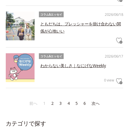
2026/06/18
コラム&エッセイ
ともだちは、プレッシャーを掛け合わない関
係が心地いい
2026/06/17
コラム&エッセイ
わからない美しさ｜なにげなWeekly
0 view
前へ
1
2
3
4
5
6
次へ
カテゴリで探す