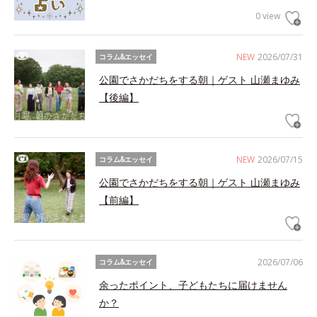
0 view
NEW
2026/07/31
コラム&エッセイ
公園でさかだちをする朝｜ゲスト 山瀬まゆみ
【後編】
NEW
2026/07/15
コラム&エッセイ
公園でさかだちをする朝｜ゲスト 山瀬まゆみ
【前編】
2026/07/06
コラム&エッセイ
余ったポイント、子どもたちに届けません
か？