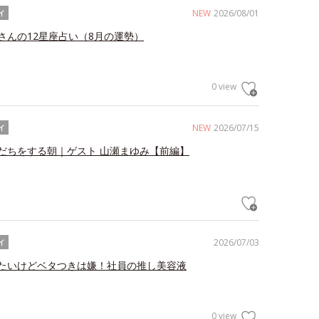
NEW
2026/08/01
イ
さんの12星座占い（8月の運勢）
0 view
NEW
2026/07/15
イ
だちをする朝｜ゲスト 山瀬まゆみ【前編】
2026/07/03
イ
たいけどベタつきは嫌！社員の推し美容液
0 view