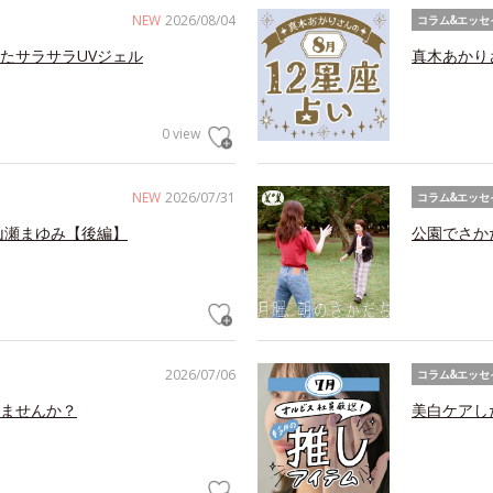
NEW
2026/08/04
コラム&エッセ
たサラサラUVジェル
真木あかり
0 view
NEW
2026/07/31
コラム&エッセ
山瀬まゆみ【後編】
公園でさか
2026/07/06
コラム&エッセ
ませんか？
美白ケアし