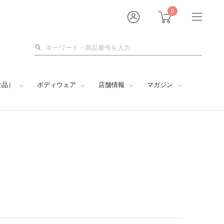
0
検
索
食品）
ボディウェア
店舗情報
マガジン