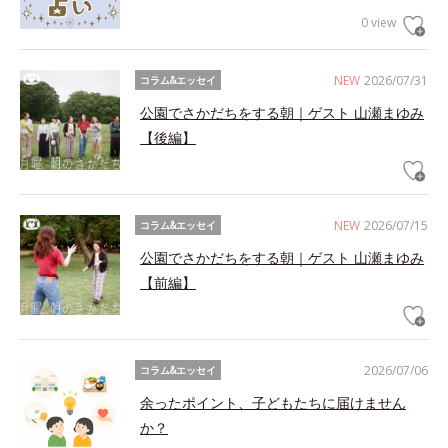
0 view
NEW
2026/07/31
コラム&エッセイ
公園でさかだちをする朝｜ゲスト 山瀬まゆみ
【後編】
NEW
2026/07/15
コラム&エッセイ
公園でさかだちをする朝｜ゲスト 山瀬まゆみ
【前編】
2026/07/06
コラム&エッセイ
余ったポイント、子どもたちに届けません
か？