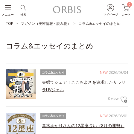
0
メニュー
検索
マイページ
カート
TOP
マガジン（美容情報・読み物）
コラム&エッセイのまとめ
コラム&エッセイのまとめ
NEW
2026/08/04
コラム&エッセイ
夫婦でシェア！ここちよさを追求したサラサ
ラUVジェル
0 view
NEW
2026/08/01
コラム&エッセイ
真木あかりさんの12星座占い（8月の運勢）