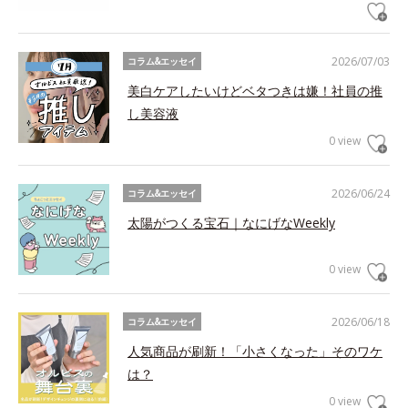
2026/07/03
コラム&エッセイ
美白ケアしたいけどベタつきは嫌！社員の推
し美容液
0 view
2026/06/24
コラム&エッセイ
太陽がつくる宝石｜なにげなWeekly
0 view
2026/06/18
コラム&エッセイ
人気商品が刷新！「小さくなった」そのワケ
は？
0 view