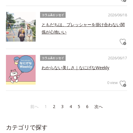
2026/06/18
コラム&エッセイ
ともだちは、プレッシャーを掛け合わない関
係が心地いい
2026/06/17
コラム&エッセイ
わからない美しさ｜なにげなWeekly
0 view
前へ
1
2
3
4
5
6
次へ
カテゴリで探す