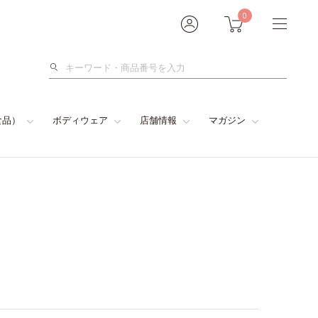
0
検
索
食品）
ボディウェア
店舗情報
マガジン