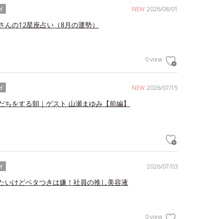
NEW
2026/08/01
イ
さんの12星座占い（8月の運勢）
0 view
NEW
2026/07/15
イ
だちをする朝｜ゲスト 山瀬まゆみ【前編】
2026/07/03
イ
たいけどベタつきは嫌！社員の推し美容液
0 view