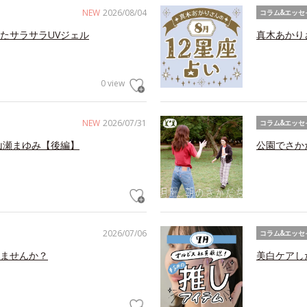
NEW
2026/08/04
コラム&エッセ
たサラサラUVジェル
真木あかり
0 view
NEW
2026/07/31
コラム&エッセ
山瀬まゆみ【後編】
公園でさか
2026/07/06
コラム&エッセ
ませんか？
美白ケアし