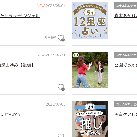
NEW
2026/08/04
コラム&エッセ
たサラサラUVジェル
真木あかり
0 view
NEW
2026/07/31
コラム&エッセ
山瀬まゆみ【後編】
公園でさか
2026/07/06
コラム&エッセ
ませんか？
美白ケアし