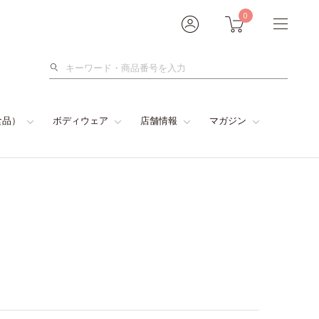
0
検
索
食品）
ボディウェア
店舗情報
マガジン