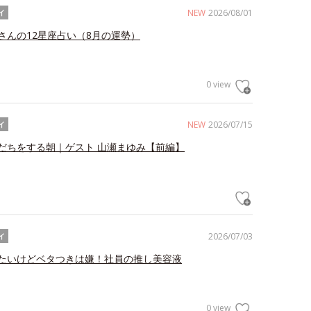
NEW
2026/08/01
イ
さんの12星座占い（8月の運勢）
0 view
NEW
2026/07/15
イ
だちをする朝｜ゲスト 山瀬まゆみ【前編】
2026/07/03
イ
たいけどベタつきは嫌！社員の推し美容液
0 view