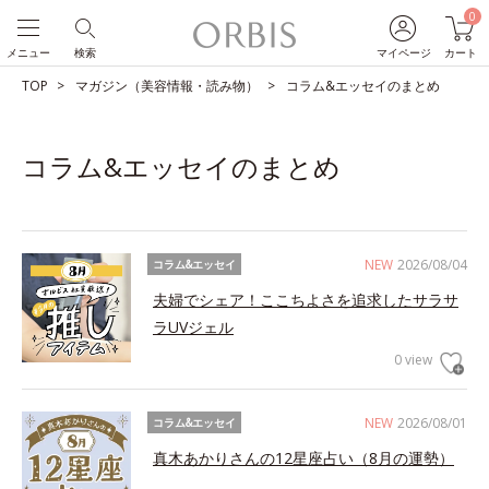
0
メニュー
検索
マイページ
カート
TOP
マガジン（美容情報・読み物）
コラム&エッセイのまとめ
コラム&エッセイのまとめ
NEW
2026/08/04
コラム&エッセイ
夫婦でシェア！ここちよさを追求したサラサ
ラUVジェル
0 view
NEW
2026/08/01
コラム&エッセイ
真木あかりさんの12星座占い（8月の運勢）