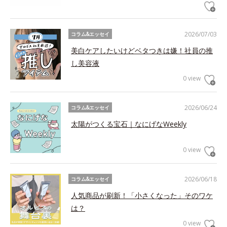
2026/07/03
コラム&エッセイ
美白ケアしたいけどベタつきは嫌！社員の推
し美容液
0 view
2026/06/24
コラム&エッセイ
太陽がつくる宝石｜なにげなWeekly
0 view
2026/06/18
コラム&エッセイ
人気商品が刷新！「小さくなった」そのワケ
は？
0 view