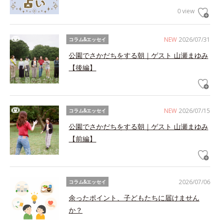
0 view
NEW
2026/07/31
コラム&エッセイ
公園でさかだちをする朝｜ゲスト 山瀬まゆみ
【後編】
NEW
2026/07/15
コラム&エッセイ
公園でさかだちをする朝｜ゲスト 山瀬まゆみ
【前編】
2026/07/06
コラム&エッセイ
余ったポイント、子どもたちに届けません
か？