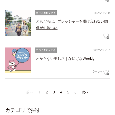
2026/06/18
コラム&エッセイ
ともだちは、プレッシャーを掛け合わない関
係が心地いい
2026/06/17
コラム&エッセイ
わからない美しさ｜なにげなWeekly
0 view
前へ
1
2
3
4
5
6
次へ
カテゴリで探す