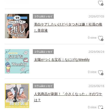
2026/07/03
コラム&エッセイ
美白ケアしたいけどベタつきは嫌！社員の推
し美容液
0 view
2026/06/24
コラム&エッセイ
太陽がつくる宝石｜なにげなWeekly
0 view
2026/06/18
コラム&エッセイ
人気商品が刷新！「小さくなった」そのワケ
は？
0 view