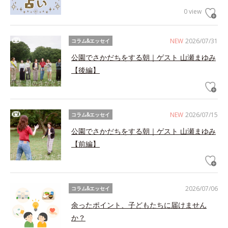
0 view
NEW
2026/07/31
コラム&エッセイ
公園でさかだちをする朝｜ゲスト 山瀬まゆみ
【後編】
NEW
2026/07/15
コラム&エッセイ
公園でさかだちをする朝｜ゲスト 山瀬まゆみ
【前編】
2026/07/06
コラム&エッセイ
余ったポイント、子どもたちに届けません
か？