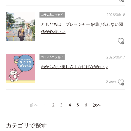
2026/06/18
コラム&エッセイ
ともだちは、プレッシャーを掛け合わない関
係が心地いい
2026/06/17
コラム&エッセイ
わからない美しさ｜なにげなWeekly
0 view
前へ
1
2
3
4
5
6
次へ
カテゴリで探す