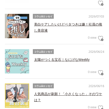
2026/07/03
コラム&エッセイ
美白ケアしたいけどベタつきは嫌！社員の推
し美容液
0 view
2026/06/24
コラム&エッセイ
太陽がつくる宝石｜なにげなWeekly
0 view
2026/06/18
コラム&エッセイ
人気商品が刷新！「小さくなった」そのワケ
は？
0 view