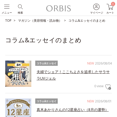
0
メニュー
検索
マイページ
カート
TOP
マガジン（美容情報・読み物）
コラム&エッセイのまとめ
コラム&エッセイのまとめ
NEW
2026/08/04
コラム&エッセイ
夫婦でシェア！ここちよさを追求したサラサ
ラUVジェル
0 view
NEW
2026/08/01
コラム&エッセイ
真木あかりさんの12星座占い（8月の運勢）