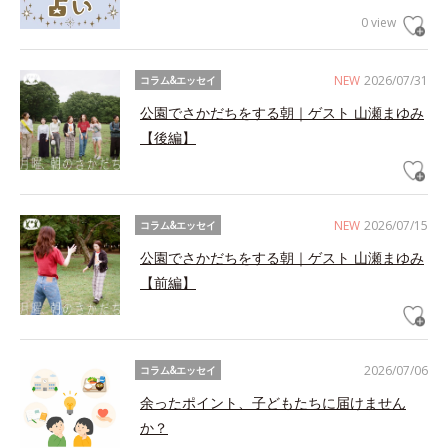
0 view
NEW
2026/07/31
コラム&エッセイ
公園でさかだちをする朝｜ゲスト 山瀬まゆみ
【後編】
NEW
2026/07/15
コラム&エッセイ
公園でさかだちをする朝｜ゲスト 山瀬まゆみ
【前編】
2026/07/06
コラム&エッセイ
余ったポイント、子どもたちに届けません
か？