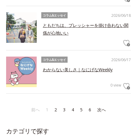
2026/06/18
コラム&エッセイ
ともだちは、プレッシャーを掛け合わない関
係が心地いい
2026/06/17
コラム&エッセイ
わからない美しさ｜なにげなWeekly
0 view
前へ
1
2
3
4
5
6
次へ
カテゴリで探す