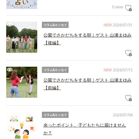
0 view
NEW
2026/07/31
コラム&エッセイ
公園でさかだちをする朝｜ゲスト 山瀬まゆみ
【後編】
NEW
2026/07/15
コラム&エッセイ
公園でさかだちをする朝｜ゲスト 山瀬まゆみ
【前編】
2026/07/06
コラム&エッセイ
余ったポイント、子どもたちに届けません
か？