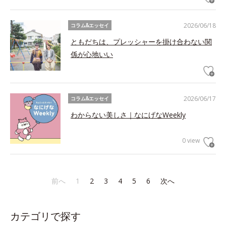
2026/06/18
コラム&エッセイ
ともだちは、プレッシャーを掛け合わない関
係が心地いい
2026/06/17
コラム&エッセイ
わからない美しさ｜なにげなWeekly
0 view
前へ
1
2
3
4
5
6
次へ
カテゴリで探す