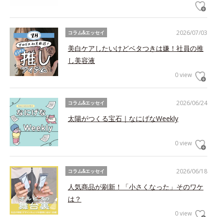
2026/07/03
コラム&エッセイ
美白ケアしたいけどベタつきは嫌！社員の推
し美容液
0 view
2026/06/24
コラム&エッセイ
太陽がつくる宝石｜なにげなWeekly
0 view
2026/06/18
コラム&エッセイ
人気商品が刷新！「小さくなった」そのワケ
は？
0 view