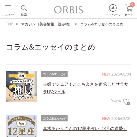
0
メニュー
検索
マイページ
カート
TOP
マガジン（美容情報・読み物）
コラム&エッセイのまとめ
コラム&エッセイのまとめ
NEW
2026/08/04
コラム&エッセイ
夫婦でシェア！ここちよさを追求したサラサ
ラUVジェル
0 view
NEW
2026/08/01
コラム&エッセイ
真木あかりさんの12星座占い（8月の運勢）