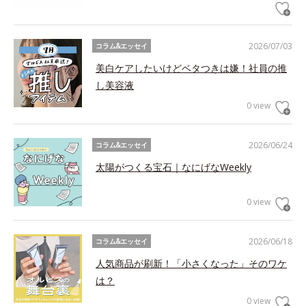
2026/07/03
コラム&エッセイ
美白ケアしたいけどベタつきは嫌！社員の推
し美容液
0 view
2026/06/24
コラム&エッセイ
太陽がつくる宝石｜なにげなWeekly
0 view
2026/06/18
コラム&エッセイ
人気商品が刷新！「小さくなった」そのワケ
は？
0 view