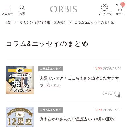
0
メニュー
検索
マイページ
カート
TOP
マガジン（美容情報・読み物）
コラム&エッセイのまとめ
コラム&エッセイのまとめ
NEW
2026/08/04
コラム&エッセイ
夫婦でシェア！ここちよさを追求したサラサ
ラUVジェル
0 view
NEW
2026/08/01
コラム&エッセイ
真木あかりさんの12星座占い（8月の運勢）