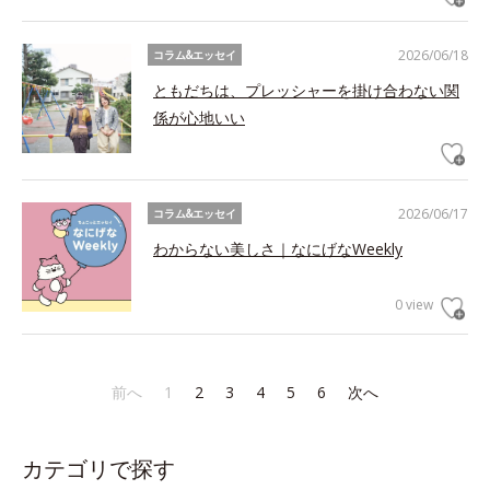
2026/06/18
コラム&エッセイ
ともだちは、プレッシャーを掛け合わない関
係が心地いい
2026/06/17
コラム&エッセイ
わからない美しさ｜なにげなWeekly
0 view
前へ
1
2
3
4
5
6
次へ
カテゴリで探す