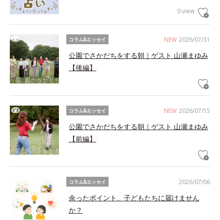
0 view
NEW
2026/07/31
コラム&エッセイ
公園でさかだちをする朝｜ゲスト 山瀬まゆみ
【後編】
NEW
2026/07/15
コラム&エッセイ
公園でさかだちをする朝｜ゲスト 山瀬まゆみ
【前編】
2026/07/06
コラム&エッセイ
余ったポイント、子どもたちに届けません
か？