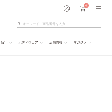
0
検
索
食品）
ボディウェア
店舗情報
マガジン