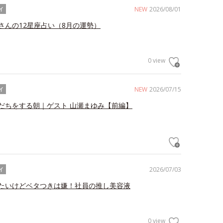
NEW
2026/08/01
イ
さんの12星座占い（8月の運勢）
0 view
NEW
2026/07/15
イ
だちをする朝｜ゲスト 山瀬まゆみ【前編】
2026/07/03
イ
たいけどベタつきは嫌！社員の推し美容液
0 view