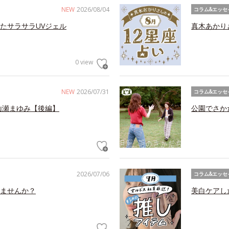
NEW
2026/08/04
コラム&エッセ
たサラサラUVジェル
真木あかり
0 view
NEW
2026/07/31
コラム&エッセ
山瀬まゆみ【後編】
公園でさか
2026/07/06
コラム&エッセ
ませんか？
美白ケアし