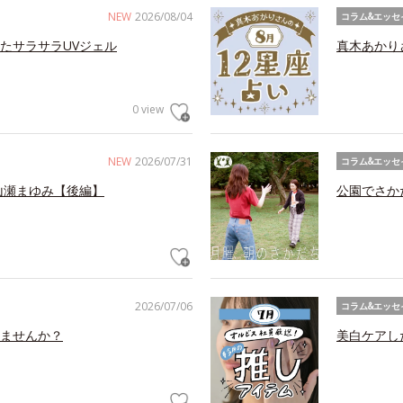
NEW
2026/08/04
コラム&エッセ
たサラサラUVジェル
真木あかり
0 view
NEW
2026/07/31
コラム&エッセ
山瀬まゆみ【後編】
公園でさか
2026/07/06
コラム&エッセ
ませんか？
美白ケアし