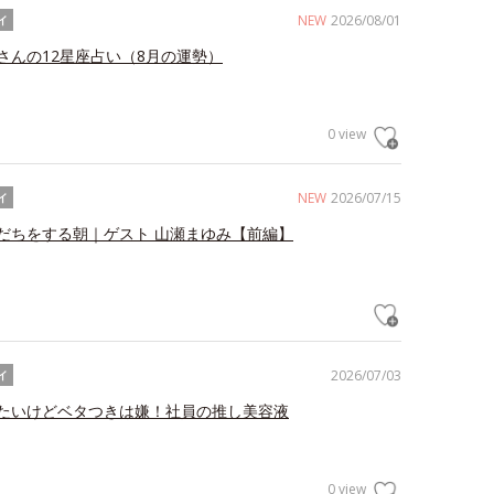
NEW
2026/08/01
イ
さんの12星座占い（8月の運勢）
0 view
NEW
2026/07/15
イ
だちをする朝｜ゲスト 山瀬まゆみ【前編】
2026/07/03
イ
たいけどベタつきは嫌！社員の推し美容液
0 view