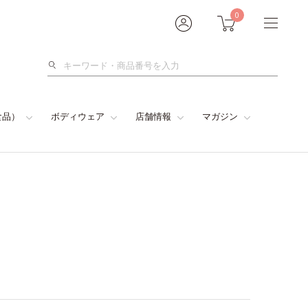
0
検
索
食品）
ボディウェア
店舗情報
マガジン