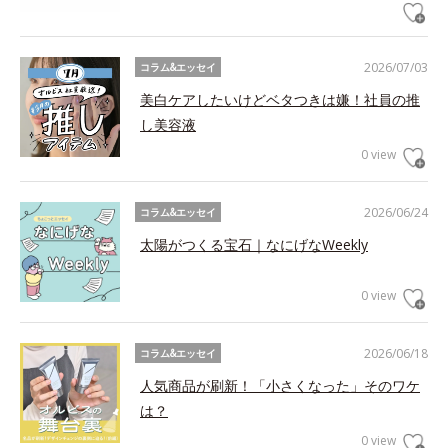
2026/07/03
コラム&エッセイ
美白ケアしたいけどベタつきは嫌！社員の推
し美容液
0 view
2026/06/24
コラム&エッセイ
太陽がつくる宝石｜なにげなWeekly
0 view
2026/06/18
コラム&エッセイ
人気商品が刷新！「小さくなった」そのワケ
は？
0 view