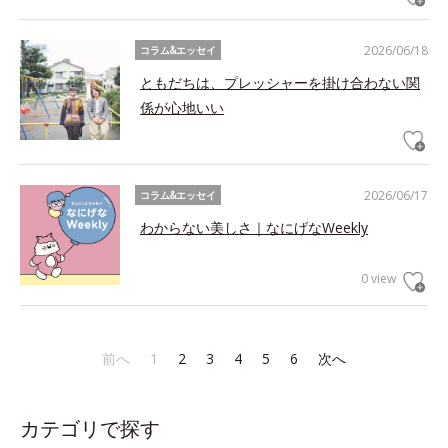
2026/06/18
コラム&エッセイ
ともだちは、プレッシャーを掛け合わない関
係が心地いい
2026/06/17
コラム&エッセイ
わからない美しさ｜なにげなWeekly
0 view
前へ
1
2
3
4
5
6
次へ
カテゴリで探す