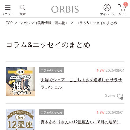
0
メニュー
検索
マイページ
カート
TOP
マガジン（美容情報・読み物）
コラム&エッセイのまとめ
コラム&エッセイのまとめ
NEW
2026/08/04
コラム&エッセイ
夫婦でシェア！ここちよさを追求したサラサ
ラUVジェル
0 view
NEW
2026/08/01
コラム&エッセイ
真木あかりさんの12星座占い（8月の運勢）