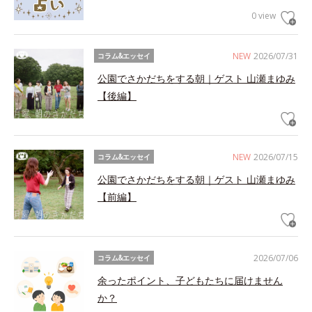
0 view
NEW
2026/07/31
コラム&エッセイ
公園でさかだちをする朝｜ゲスト 山瀬まゆみ
【後編】
NEW
2026/07/15
コラム&エッセイ
公園でさかだちをする朝｜ゲスト 山瀬まゆみ
【前編】
2026/07/06
コラム&エッセイ
余ったポイント、子どもたちに届けません
か？