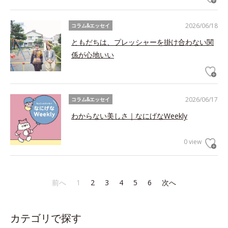
2026/06/18
コラム&エッセイ
ともだちは、プレッシャーを掛け合わない関
係が心地いい
2026/06/17
コラム&エッセイ
わからない美しさ｜なにげなWeekly
0 view
前へ
1
2
3
4
5
6
次へ
カテゴリで探す