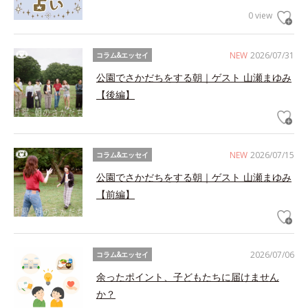
0 view
NEW
2026/07/31
コラム&エッセイ
公園でさかだちをする朝｜ゲスト 山瀬まゆみ
【後編】
NEW
2026/07/15
コラム&エッセイ
公園でさかだちをする朝｜ゲスト 山瀬まゆみ
【前編】
2026/07/06
コラム&エッセイ
余ったポイント、子どもたちに届けません
か？