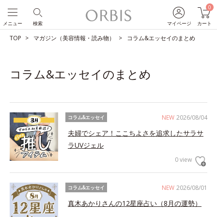
0
メニュー
検索
マイページ
カート
TOP
マガジン（美容情報・読み物）
コラム&エッセイのまとめ
コラム&エッセイのまとめ
NEW
2026/08/04
コラム&エッセイ
夫婦でシェア！ここちよさを追求したサラサ
ラUVジェル
0 view
NEW
2026/08/01
コラム&エッセイ
真木あかりさんの12星座占い（8月の運勢）