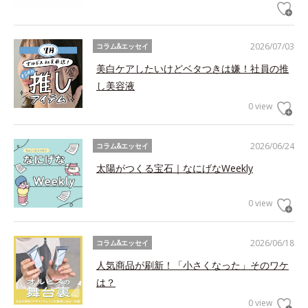
2026/07/03
コラム&エッセイ
美白ケアしたいけどベタつきは嫌！社員の推
し美容液
0 view
2026/06/24
コラム&エッセイ
太陽がつくる宝石｜なにげなWeekly
0 view
2026/06/18
コラム&エッセイ
人気商品が刷新！「小さくなった」そのワケ
は？
0 view