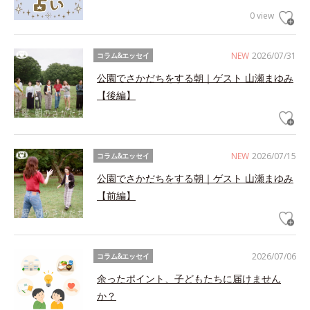
0 view
NEW
2026/07/31
コラム&エッセイ
公園でさかだちをする朝｜ゲスト 山瀬まゆみ
【後編】
NEW
2026/07/15
コラム&エッセイ
公園でさかだちをする朝｜ゲスト 山瀬まゆみ
【前編】
2026/07/06
コラム&エッセイ
余ったポイント、子どもたちに届けません
か？