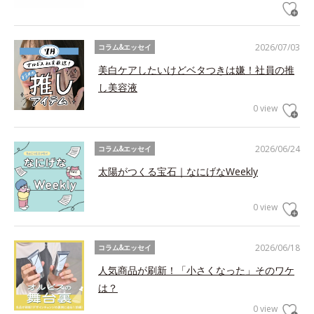
2026/07/03
コラム&エッセイ
美白ケアしたいけどベタつきは嫌！社員の推
し美容液
0 view
2026/06/24
コラム&エッセイ
太陽がつくる宝石｜なにげなWeekly
0 view
2026/06/18
コラム&エッセイ
人気商品が刷新！「小さくなった」そのワケ
は？
0 view