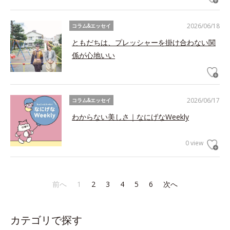
2026/06/18
コラム&エッセイ
ともだちは、プレッシャーを掛け合わない関
係が心地いい
2026/06/17
コラム&エッセイ
わからない美しさ｜なにげなWeekly
0 view
前へ
1
2
3
4
5
6
次へ
カテゴリで探す