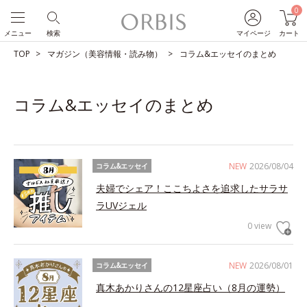
0
メニュー
検索
マイページ
カート
TOP
マガジン（美容情報・読み物）
コラム&エッセイのまとめ
コラム&エッセイのまとめ
NEW
2026/08/04
コラム&エッセイ
夫婦でシェア！ここちよさを追求したサラサ
ラUVジェル
0 view
NEW
2026/08/01
コラム&エッセイ
真木あかりさんの12星座占い（8月の運勢）