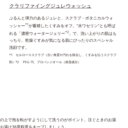
クラリファイングジュレウォッシュ
ぷるんと弾力のあるジュレと、スクラブ・ボタニカルウォ
*1
ッシャー
が蓄積したくすみをオフ。“水ワセリン”とも呼ば
*2
れる「濃密ウォータージェリー
」で、洗い上がりの肌はも
っちり。乾燥ぐすみが気になる肌にぴったりのスペシャル
洗顔です。
*1 セルローススクラブ（古い角質や汚れを除去し、くすみを払うスクラブ
剤）*2 PEG-75、プロパンジオール（保湿成分）
の上で泡を転がすようにして洗うのがポイント。注ぐときのお湯
お湯は36度程度をキープしましょう。