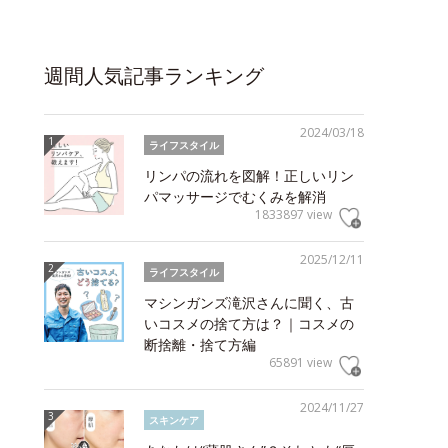
週間人気記事ランキング
2024/03/18
ライフスタイル
リンパの流れを図解！正しいリン
パマッサージでむくみを解消
1833897 view
2025/12/11
ライフスタイル
マシンガンズ滝沢さんに聞く、古
いコスメの捨て方は？｜コスメの
断捨離・捨て方編
65891 view
2024/11/27
スキンケア