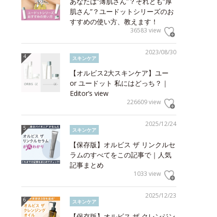
あなたは“薄肌さん”？それとも“厚
肌さん”？ユードットシリーズのお
すすめの使い方、教えます！
36583 view
2023/08/30
スキンケア
【オルビス2大スキンケア】ユー
or ユードット 私にはどっち？｜
Editor’s view
226609 view
2025/12/24
スキンケア
【保存版】オルビス ザ リンクルセ
ラムのすべてをこの記事で｜人気
記事まとめ
1033 view
2025/12/23
スキンケア
【保存版】オルビス ザ クレンジン