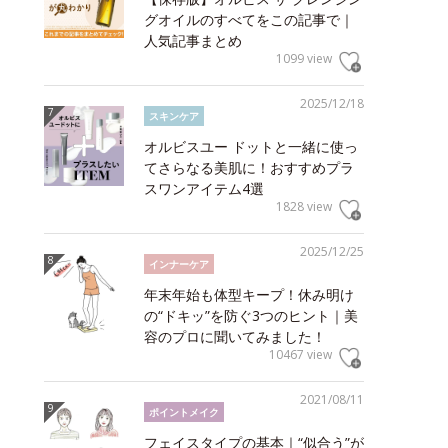
グオイルのすべてをこの記事で｜
人気記事まとめ
1099 view
2025/12/18
スキンケア
オルビスユー ドットと一緒に使っ
てさらなる美肌に！おすすめプラ
スワンアイテム4選
1828 view
2025/12/25
インナーケア
年末年始も体型キープ！休み明け
の“ドキッ”を防ぐ3つのヒント｜美
容のプロに聞いてみました！
10467 view
2021/08/11
ポイントメイク
フェイスタイプの基本｜“似合う”が