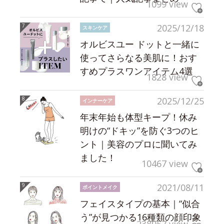
1099 view
2025/12/18
スキンケア
オルビスユー ドットと一緒に
使ってさらなる美肌に！おす
すめプラスワンアイテム4選
1828 view
2025/12/25
インナーケア
年末年始も体型キープ！休み
明けの“ドキッ”を防ぐ3つのヒ
ント｜美容のプロに聞いてみ
ました！
10467 view
2021/08/11
ポイントメイク
フェイスタイプの基本｜“似合
う”が見つかる16種類の顔印象
238957 view