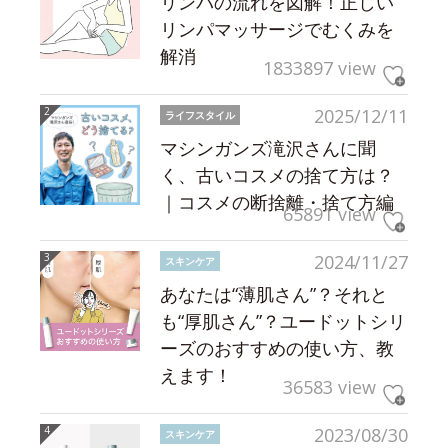
リンパの流れを図解！正しい
リンパマッサージでむくみを
解消
1833897 view
2025/12/11
ライフスタイル
マシンガンズ滝沢さんに聞
く、古いコスメの捨て方は？
｜コスメの断捨離・捨て方編
65891 view
2024/11/27
スキンケア
あなたは“薄肌さん”？それと
も“厚肌さん”？ユードットシリ
ーズのおすすめの使い方、教
えます！
36583 view
2023/08/30
スキンケア