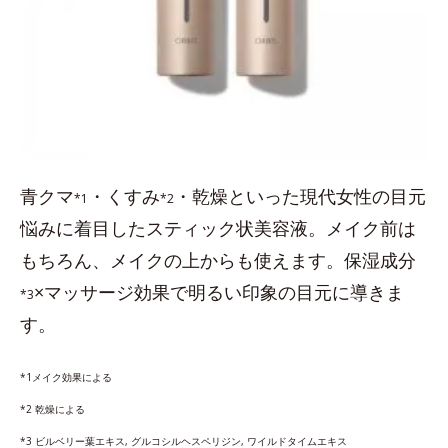
青クマ
・くすみ
・乾燥といった現代女性の目元
*1
*2
悩みに着目したスティック状美容液。メイク前は
もちろん、メイクの上からも使えます。保湿成分
×マッサージ効果で明るい印象の目元に導きま
*3
す。
*1メイク効果による
*2 乾燥による
*3 ビルベリー葉エキス, グルコシルヘスペリジン, ワイルドタイムエキス