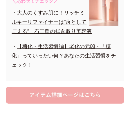
＼あわせてチェック／
・
大人のくすみ肌に！リッチミ
ルキーリファイナーは“落として
与える”一石二鳥の拭き取り美容液
・
【糖化・生活習慣編】老化の元凶・「糖
化」っていったい何？あなたの生活習慣をチ
ェック！