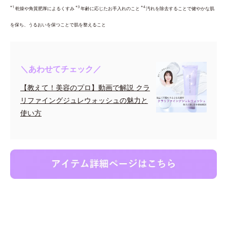
*1
*3
*4
乾燥や角質肥厚によるくすみ
年齢に応じたお手入れのこと
汚れを除去することで健やかな肌
を保ち、うるおいを保つことで肌を整えること
＼あわせてチェック／
【教えて！美容のプロ】動画で解説 クラ
リファイングジュレウォッシュの魅力と
使い方