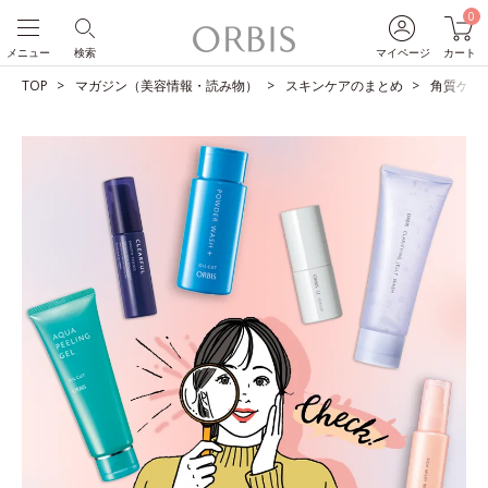
0
メニュー
検索
マイページ
カート
TOP
マガジン（美容情報・読み物）
スキンケアのまとめ
角質ケア