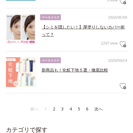
0 view
2026/05/09
ベースメイク
【シミを隠したい！】厚塗りしないカバー術
って？
2267 view
2026/04/24
ベースメイク
新商品も！化粧下地５選・徹底比較
前へ
1
2
3
4
5
6
次へ
カテゴリで探す