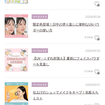
2026/05/26
ベースメイク
限定色登場！日中の塗り直しに便利なUVパウ
ダーの使い方
0 view
2026/05/25
ベースメイク
【UV・くずれ対策も】夏前にフェイスパウダ
ーを見直し
0 view
2026/05/21
ベースメイク
仕上げのシュッでメイクをキープ！化粧もち
ミスト