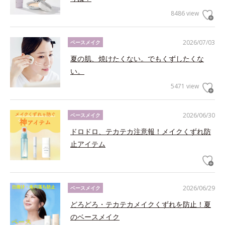
8486 view
2026/07/03
ベースメイク
夏の肌、焼けたくない。でもくずしたくな
い。
5471 view
2026/06/30
ベースメイク
ドロドロ、テカテカ注意報！メイクくずれ防
止アイテム
2026/06/29
ベースメイク
どろどろ・テカテカメイクくずれを防止！夏
のベースメイク