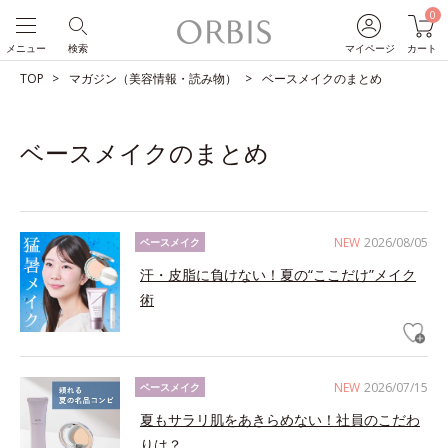
0
メニュー
検索
マイページ
カート
TOP
マガジン（美容情報・読み物）
ベースメイクのまとめ
ベースメイクのまとめ
NEW
2026/08/05
ベースメイク
汗・皮脂に負けない！夏の“ここだけ”メイク
術
NEW
2026/07/15
ベースメイク
夏もサラリ肌をあきらめない！社員のこだわ
りは？