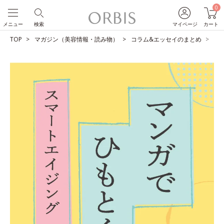
0
メニュー
検索
マイページ
カート
TOP
マガジン（美容情報・読み物）
コラム&エッセイのまとめ
【