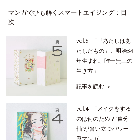
マンガでひも解くスマートエイジング：目
次
vol.5 「『あたしはあ
たしだもの』。明治34
年生まれ、唯一無二の
生き方」
記事を読む ＞
vol.4 「メイクをする
のは何のため？“自分
軸”が奮い立つパワー
系マンガ」