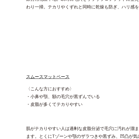
わり一掃。テカリやくずれと同時に乾燥も防ぎ、ハリ感を
スムースマットベース
〈こんな方におすすめ〉
・小鼻や顎、額の毛穴が黒ずんでいる
・皮脂が多くてテカりやすい
肌がテカりやすい人は過剰な皮脂分泌で毛穴に汚れが溜ま
ます。とくにTゾーンや顎のザラつきや黒ずみ、凹凸が気