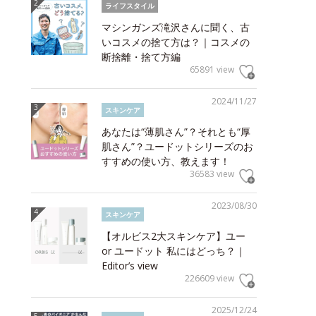
ライフスタイル
マシンガンズ滝沢さんに聞く、古
いコスメの捨て方は？｜コスメの
断捨離・捨て方編
65891 view
2024/11/27
スキンケア
あなたは“薄肌さん”？それとも“厚
肌さん”？ユードットシリーズのお
すすめの使い方、教えます！
36583 view
2023/08/30
スキンケア
【オルビス2大スキンケア】ユー
or ユードット 私にはどっち？｜
Editor’s view
226609 view
2025/12/24