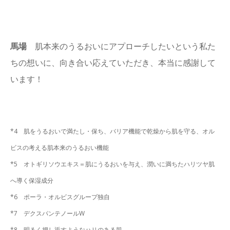
馬場
肌本来のうるおいにアプローチしたいという私た
ちの想いに、向き合い応えていただき、本当に感謝して
います！
*4 肌をうるおいで満たし・保ち、バリア機能で乾燥から肌を守る、オル
ビスの考える肌本来のうるおい機能
*5
オトギリソウエキス＝肌にうるおいを与え、潤いに満ちたハリツヤ肌
へ導く保湿成分
*6 ポーラ・オルビスグループ独自
*7 デクスパンテノールW
*8 明るく押し返すようなハリのある肌