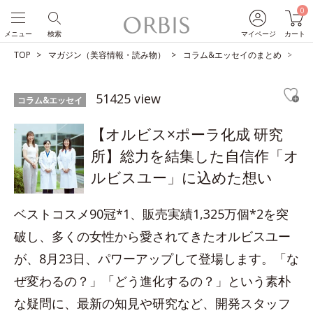
0
メニュー
検索
マイページ
カート
TOP
マガジン（美容情報・読み物）
コラム&エッセイのまとめ
【
51425 view
コラム&エッセイ
【オルビス×ポーラ化成 研究
所】総力を結集した自信作「オ
ルビスユー」に込めた想い
ベストコスメ90冠*1、販売実績1,325万個*2を突
破し、多くの女性から愛されてきたオルビスユー
が、8月23日、パワーアップして登場します。「な
ぜ変わるの？」「どう進化するの？」という素朴
な疑問に、最新の知見や研究など、開発スタッフ