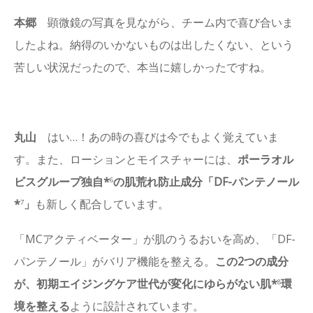
本郷
顕微鏡の写真を見ながら、チーム内で喜び合いま
したよね。納得のいかないものは出したくない、という
苦しい状況だったので、本当に嬉しかったですね。
丸山
はい…！あの時の喜びは今でもよく覚えていま
す。また、ローションとモイスチャーには、
ポーラオル
ビスグループ独自*
の肌荒れ防止成分「DF-パンテノール
6
*
」
も新しく配合しています。
7
「MCアクティベーター」が肌のうるおいを高め、「DF-
パンテノール」がバリア機能を整える。
この2つの成分
が、初期エイジングケア世代が変化にゆらがない肌*
環
8
境を整える
ように設計されています。