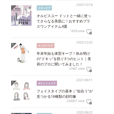
2025/12/18
スキンケア
オルビスユー ドットと一緒に使っ
てさらなる美肌に！おすすめプラ
スワンアイテム4選
1828 view
2025/12/25
インナーケア
年末年始も体型キープ！休み明け
の“ドキッ”を防ぐ3つのヒント｜美
容のプロに聞いてみました！
10467 view
2021/08/11
ポイントメイク
フェイスタイプの基本｜“似合う”が
見つかる16種類の顔印象
238957 view
2025/08/22