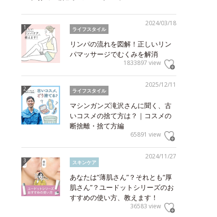
2024/03/18
ライフスタイル
リンパの流れを図解！正しいリン
パマッサージでむくみを解消
1833897 view
2025/12/11
ライフスタイル
マシンガンズ滝沢さんに聞く、古
いコスメの捨て方は？｜コスメの
断捨離・捨て方編
65891 view
2024/11/27
スキンケア
あなたは“薄肌さん”？それとも“厚
肌さん”？ユードットシリーズのお
すすめの使い方、教えます！
36583 view