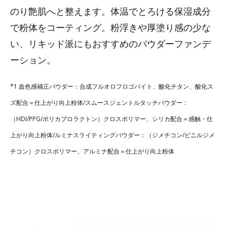
のり艶肌へと整えます。体温でとろける保湿成分
で粉体をコーティング。粉浮きや厚塗り感の少な
い、リキッド派にもおすすめのパウダーファンデ
ーション。
*1 血色感補正パウダー：合成フルオロフロゴパイト、酸化チタン、酸化ス
ズ配合＝仕上がり向上粉体/スムースジェントルタッチパウダー：
（HDI/PPG/ポリカプロラクトン）クロスポリマー、シリカ配合＝感触・仕
上がり向上粉体/ルミナスライティングパウダー：（ジメチコン/ビニルジメ
チコン）クロスポリマー、アルミナ配合＝仕上がり向上粉体