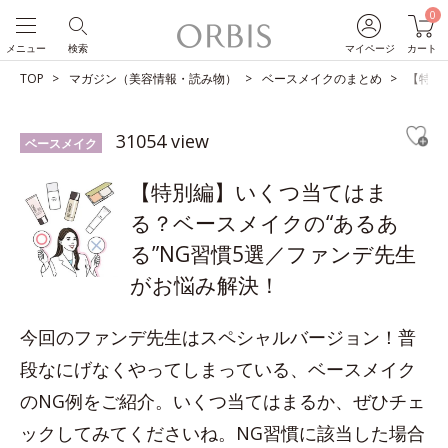
0
メニュー
検索
マイページ
カート
TOP
マガジン（美容情報・読み物）
ベースメイクのまとめ
【特別
31054 view
ベースメイク
【特別編】いくつ当てはま
る？ベースメイクの“あるあ
る”NG習慣5選／ファンデ先生
がお悩み解決！
今回のファンデ先生はスペシャルバージョン！普
段なにげなくやってしまっている、ベースメイク
のNG例をご紹介。いくつ当てはまるか、ぜひチェ
ックしてみてくださいね。NG習慣に該当した場合