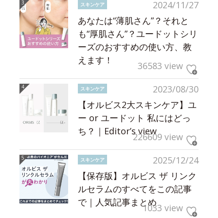
2024/11/27
スキンケア
あなたは“薄肌さん”？それと
も“厚肌さん”？ユードットシリ
ーズのおすすめの使い方、教
えます！
36583 view
2023/08/30
スキンケア
【オルビス2大スキンケア】ユ
ー or ユードット 私にはどっ
ち？｜Editor’s view
226609 view
2025/12/24
スキンケア
【保存版】オルビス ザ リンク
ルセラムのすべてをこの記事
で｜人気記事まとめ
1033 view