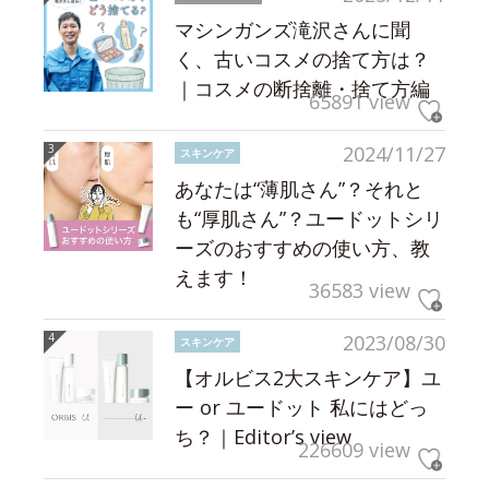
マシンガンズ滝沢さんに聞
く、古いコスメの捨て方は？
｜コスメの断捨離・捨て方編
65891 view
2024/11/27
スキンケア
あなたは“薄肌さん”？それと
も“厚肌さん”？ユードットシリ
ーズのおすすめの使い方、教
えます！
36583 view
2023/08/30
スキンケア
【オルビス2大スキンケア】ユ
ー or ユードット 私にはどっ
ち？｜Editor’s view
226609 view