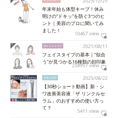
2025/12/25
インナーケア
年末年始も体型キープ！休み
明けの“ドキッ”を防ぐ3つのヒ
ント｜美容のプロに聞いてみ
ました！
10467 view
2021/08/11
ポイントメイク
フェイスタイプの基本｜“似合
う”が見つかる16種類の顔印象
238957 view
2025/08/22
スキンケア
【30秒ショート動画】新・シ
ワ改善美容液「ザ リンクルセ
ラム」のおすすめの使い方っ
て？
5411 view