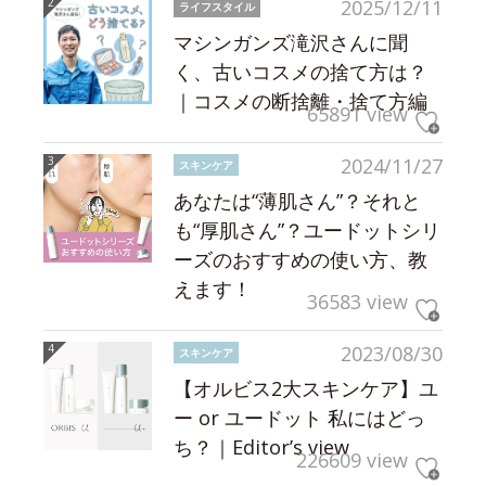
2025/12/11
ライフスタイル
マシンガンズ滝沢さんに聞
く、古いコスメの捨て方は？
｜コスメの断捨離・捨て方編
65891 view
2024/11/27
スキンケア
あなたは“薄肌さん”？それと
も“厚肌さん”？ユードットシリ
ーズのおすすめの使い方、教
えます！
36583 view
2023/08/30
スキンケア
【オルビス2大スキンケア】ユ
ー or ユードット 私にはどっ
ち？｜Editor’s view
226609 view