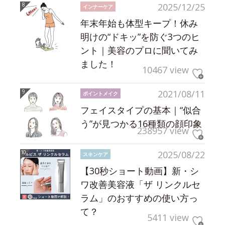
2025/12/25
インナーケア
年末年始も体型キープ！休み
明けの“ドキッ”を防ぐ3つのヒ
ント｜美容のプロに聞いてみ
ました！
10467 view
2021/08/11
ポイントメイク
フェイスタイプの基本｜“似合
う”が見つかる16種類の顔印象
238957 view
2025/08/22
スキンケア
【30秒ショート動画】新・シ
ワ改善美容液「ザ リンクルセ
ラム」のおすすめの使い方っ
て？
5411 view