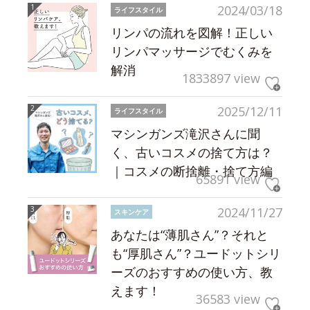
2024/03/18
ライフスタイル
リンパの流れを図解！正しい
リンパマッサージでむくみを
解消
1833897 view
2025/12/11
ライフスタイル
マシンガンズ滝沢さんに聞
く、古いコスメの捨て方は？
｜コスメの断捨離・捨て方編
65891 view
2024/11/27
スキンケア
あなたは“薄肌さん”？それと
も“厚肌さん”？ユードットシリ
ーズのおすすめの使い方、教
えます！
36583 view