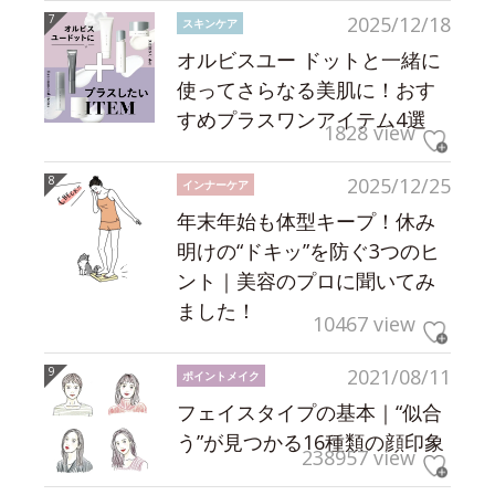
2025/12/18
スキンケア
オルビスユー ドットと一緒に
使ってさらなる美肌に！おす
すめプラスワンアイテム4選
1828 view
2025/12/25
インナーケア
年末年始も体型キープ！休み
明けの“ドキッ”を防ぐ3つのヒ
ント｜美容のプロに聞いてみ
ました！
10467 view
2021/08/11
ポイントメイク
フェイスタイプの基本｜“似合
う”が見つかる16種類の顔印象
238957 view