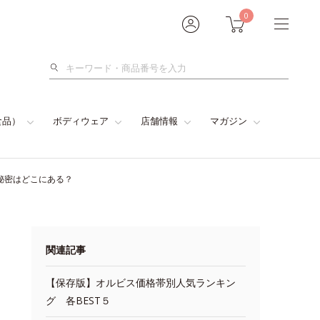
0
検
索
食品）
ボディウェア
店舗情報
マガジン
秘密はどこにある？
関連記事
【保存版】オルビス価格帯別人気ランキン
グ 各BEST５