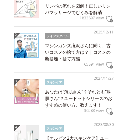
リンパの流れを図解！正しいリン
パマッサージでむくみを解消
1833897 view
2025/12/11
ライフスタイル
マシンガンズ滝沢さんに聞く、古
いコスメの捨て方は？｜コスメの
断捨離・捨て方編
65891 view
2024/11/27
スキンケア
あなたは“薄肌さん”？それとも“厚
肌さん”？ユードットシリーズのお
すすめの使い方、教えます！
36583 view
2023/08/30
スキンケア
【オルビス2大スキンケア】ユー