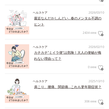
ヘルスケア
2026/03/10
最近なんだかしんどい…春のメンタル不調の
ヒント
2434 view
ヘルスケア
2026/02/10
カチカチ“ミイラ便”は危険！大人の便秘が侮
れない理由って？
0 view
ヘルスケア
2025/10/10
肩こり、腰痛、関節痛…これも更年期症状？
306 view