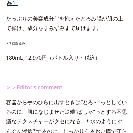
品）
たっぷりの美容成分
＊7
を抱えたとろみ膜が肌の上
で弾け、成分をすみずみまで届けます。
＊7 保湿成分
180mL／2,970円（ボトル入り・税込）
＞＞Editor's comment
容器から手のひらに出すときは“とろ～”っとしてい
るのに、肌になじませた途端“ぱしゃ”っとする不思
議なテクスチャーがクセになる…！水のようにぐ
んぐん浸透
*8
するのに、しっかりうるおい膜で守ら