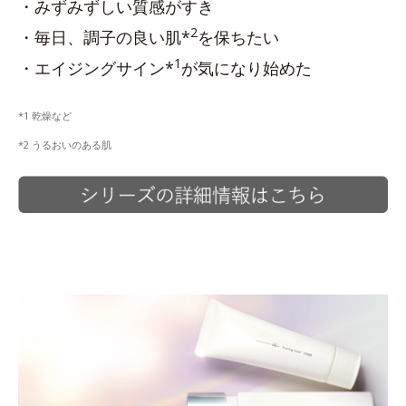
・みずみずしい質感がすき
2
・毎日、調子の良い肌*
を保ちたい
1
・エイジングサイン*
が気になり始めた
*1 乾燥など
*2 うるおいのある肌