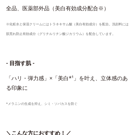
全品、医薬部外品（美白有効成分配合※）
※化粧水と保湿クリームにはトラネキサム酸（美白有効成分）を配合。洗顔料には
肌荒れ防止有効成分（グリチルリチン酸ジカリウム）を配合しています。
- 目指す肌 -
「ハリ・弾力感」×「美白*¹」を叶え、立体感のあ
る印象に
*メラニンの生成を抑え、シミ・ソバカスを防ぐ
＼こんな方におすすめ！／