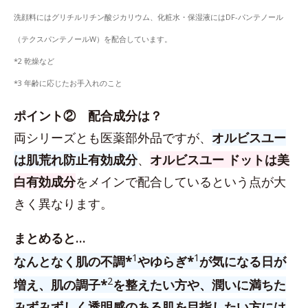
洗顔料にはグリチルリチン酸ジカリウム、化粧水・保湿液にはDF-パンテノール
（テクスパンテノールW）を配合しています。
*2 乾燥など
*3 年齢に応じたお手入れのこと
ポイント② 配合成分は？
両シリーズとも医薬部外品ですが、
オルビスユー
は肌荒れ防止有効成分
、
オルビスユー ドットは美
白有効成分
をメインで配合しているという点が大
きく異なります。
まとめると…
1
1
なんとなく肌の不調*
やゆらぎ*
が気になる日が
2
増え、肌の調子*
を整えたい方や、潤いに満ちた
みずみずしく透明感のある肌を目指したい方には