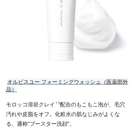
オルビスユー フォーミングウォッシュ（医薬部外
品）
モロッコ溶岩クレイ
＊5
配合のもこもこ泡が、毛穴
汚れや皮脂をオフ。化粧水の肌なじみがよくな
る、通称“ブースター洗顔”。