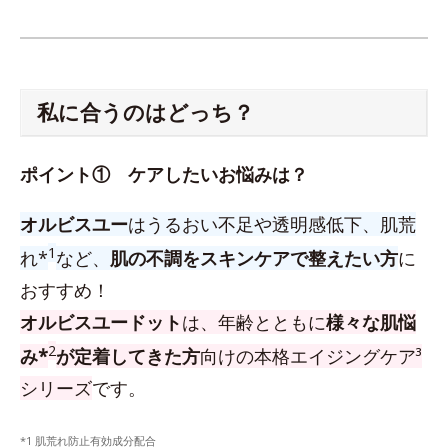
私に合うのはどっち？
ポイント① ケアしたいお悩みは？
オルビスユー
はうるおい不足や透明感低下、肌荒
1
れ*
など、
肌の不調をスキンケアで整えたい方
に
おすすめ！
オルビスユードット
は、年齢とともに
様々な肌悩
2
み*
が定着してきた方
向けの本格エイジングケア³
シリーズ
です。
*1 肌荒れ防止有効成分配合