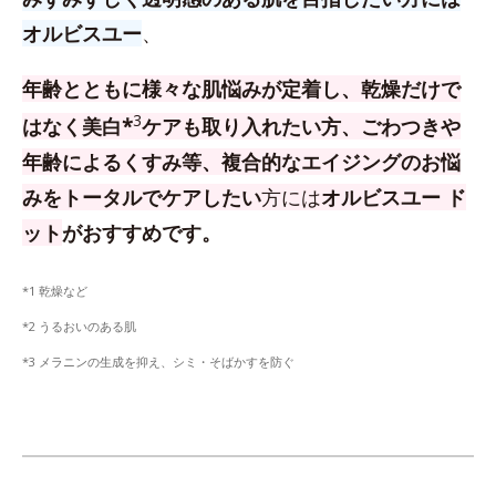
オルビスユー
、
年齢とともに様々な肌悩みが定着し、乾燥だけで
3
はなく美白*
ケアも取り入れたい方、
ごわつきや
年齢によるくすみ等、複合的なエイジングのお悩
みをトータルでケアしたい
方
には
オルビスユー ド
ット
がおすすめです。
*1 乾燥など
*2 うるおいのある肌
*3 メラニンの生成を抑え、シミ・そばかすを防ぐ