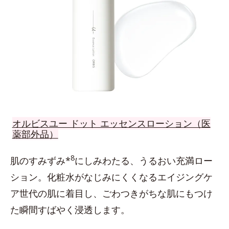
オルビスユー ドット エッセンスローション（医
薬部外品）
8
肌のすみずみ*
にしみわたる、うるおい充満ロー
ション。化粧水がなじみにくくなるエイジングケ
ア世代の肌に着目し、ごわつきがちな肌にもつけ
た瞬間すばやく浸透します。