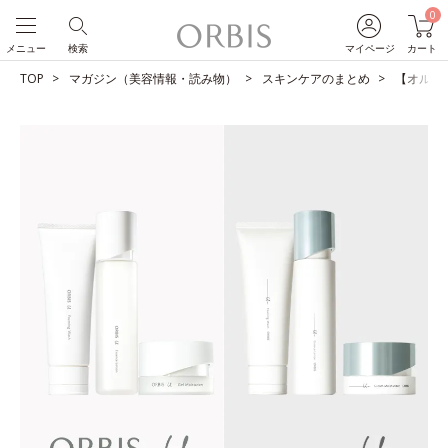
0
メニュー
検索
マイページ
カート
TOP
マガジン（美容情報・読み物）
スキンケアのまとめ
【オルビス