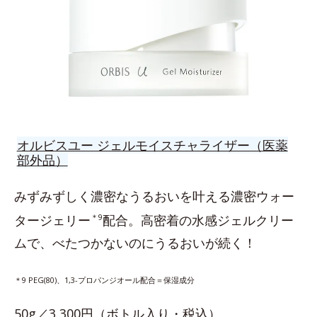
オルビスユー ジェルモイスチャライザー（医薬
部外品）
みずみずしく濃密なうるおいを叶える濃密ウォー
タージェリー
＊9
配合。高密着の水感ジェルクリー
ムで、べたつかないのにうるおいが続く！
＊9 PEG(80)、1,3-プロパンジオール配合＝保湿成分
50g／3,300円（ボトル入り・税込）