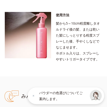
●無油分、無香料、無着色 ●18-MEA類似成分配合＝毛髪表面補修成
分●CMC類似成分配合＝大豆由来の毛髪補修成分●浸透型アミノ酸配
合＝浸透性毛髪補修成分●低分子ヒアルロン酸配合＝保水力の高い保
使用方法
湿成分
※アレルギーテスト済＝全ての方にアレルギーが起こらないという
髪から5～10cm程度離しタオ
ことではありません。
ルドライ後の髪、または乾い
た髪にしっとりする程度スプ
レーした後、手やくしなどで
なじませます。
※ボトル入りは、スプレーし
やすいトリガータイプです。
パウダーの色選びについてご
みんなのクチコミ
案内します。