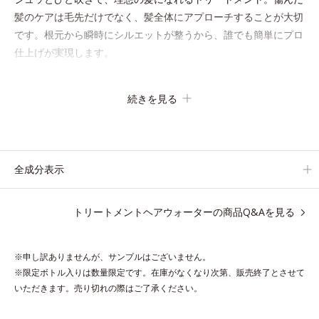
髪のケアは毛先だけでなく、髪全体にアプローチすることが大切
です。根元から瞬時にシルエットが整うから、誰でも簡単にプロ
仕上げが実現します。
キューティクルの主成分で、髪のまとまりやサラサラな指通りを
続きを見る
大きく左右する重要な美髪成分「18-MEA(*)」。毎日の生活の中
で失われやすいため、すき間にダイレクトに補うことで、瞬時に
傷みのないなめらかなツヤ髪に導きます。髪の内側のダメージも
しっかり補修するから、仕上がりは驚くほどふわっとなめらか！
全成分表示
夜のドライヤー前に使えば、サロン帰りのようななめらかさと指
通りに。朝の寝ぐせ直しにもおすすめです。
トリートメントヘアウォーターの商品Q&Aを見る
* 18-MEA類似成分（セテアラミドエチルジエトニウム加水分解
コメタンパク）配合＝毛髪表面補修成分
※申し訳ありませんが、サンプルはございません。
※限定ボトル入りは数量限定です。在庫がなくなり次第、販売終了とさせて
いただきます。売り切れの際はご了承ください。