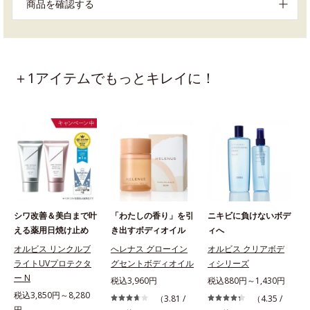
商品を確認する
＋1アイテムでもっとキレイに！
シワ改善＆美白まで叶
「わたしの香り」を引
ニキビに負けないボデ
える薬用日焼け止め
き出すボディオイル
ィへ
オルビス リンクルブ
へレナス グローイン
オルビス クリアボデ
ライトUVプロテクタ
グセントボディオイル
ィシリーズ
ー N
税込3,960円
税込880円～1,430円
税込3,850円～8,280
（3.81 /
（4.35 /
円