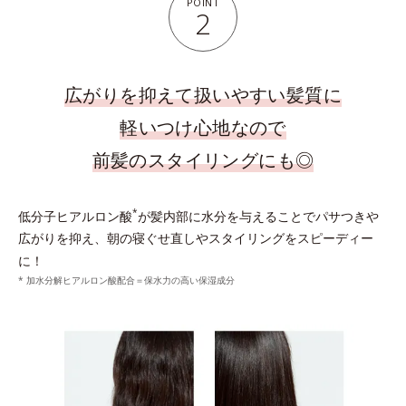
POINT
2
広がりを抑えて扱いやすい髪質に
軽いつけ心地なので
前髪のスタイリングにも◎
*
低分子ヒアルロン酸
が髪内部に水分を与えることでパサつきや
広がりを抑え、朝の寝ぐせ直しやスタイリングをスピーディー
に！
* 加水分解ヒアルロン酸配合＝保水力の高い保湿成分