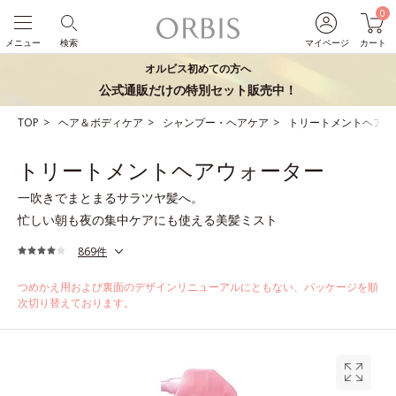
0
メニュー
検索
マイページ
カート
オルビス初めての方へ
公式通販だけの特別セット販売中！
TOP
ヘア＆ボディケア
シャンプー・ヘアケア
トリートメントヘアウ
トリートメントヘアウォーター
一吹きでまとまるサラツヤ髪へ。
忙しい朝も夜の集中ケアにも使える美髪ミスト
869件
つめかえ用および裏面のデザインリニューアルにともない、パッケージを順
次切り替えております。