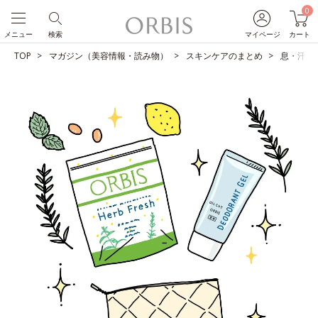
0
メニュー
検索
マイページ
カート
TOP
マガジン（美容情報・読み物）
スキンケアのまとめ
息・汗の気