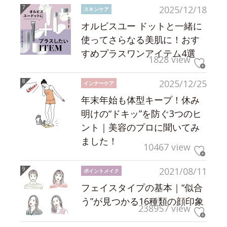
2025/12/18
スキンケア
オルビスユー ドットと一緒に
使ってさらなる美肌に！おす
すめプラスワンアイテム4選
1828 view
2025/12/25
インナーケア
年末年始も体型キープ！休み
明けの“ドキッ”を防ぐ3つのヒ
ント｜美容のプロに聞いてみ
ました！
10467 view
2021/08/11
ポイントメイク
フェイスタイプの基本｜“似合
う”が見つかる16種類の顔印象
238957 view