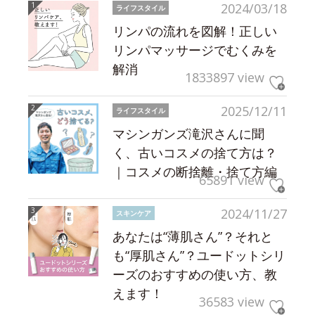
2024/03/18
ライフスタイル
リンパの流れを図解！正しい
リンパマッサージでむくみを
解消
1833897 view
2025/12/11
ライフスタイル
マシンガンズ滝沢さんに聞
く、古いコスメの捨て方は？
｜コスメの断捨離・捨て方編
65891 view
2024/11/27
スキンケア
あなたは“薄肌さん”？それと
も“厚肌さん”？ユードットシリ
ーズのおすすめの使い方、教
えます！
36583 view