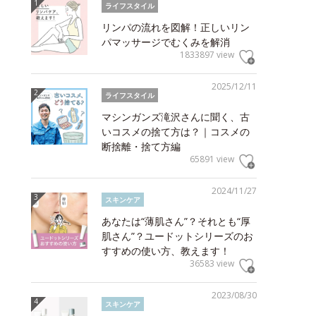
ライフスタイル
リンパの流れを図解！正しいリン
パマッサージでむくみを解消
1833897 view
2025/12/11
ライフスタイル
マシンガンズ滝沢さんに聞く、古
いコスメの捨て方は？｜コスメの
断捨離・捨て方編
65891 view
2024/11/27
スキンケア
あなたは“薄肌さん”？それとも“厚
肌さん”？ユードットシリーズのお
すすめの使い方、教えます！
36583 view
2023/08/30
スキンケア