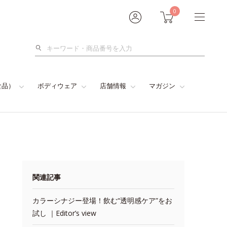
0
検
索
食品）
ボディウェア
店舗情報
マガジン
関連記事
カラーシナジー登場！飲む“透明感ケア”をお
試し ｜Editor’s view