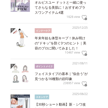
オルビスユー ドットと一緒に使っ
てさらなる美肌に！おすすめプラ
スワンアイテム4選
1828 view
2025/12/25
インナーケア
年末年始も体型キープ！休み明け
の“ドキッ”を防ぐ3つのヒント｜美
容のプロに聞いてみました！
10467 view
2021/08/11
ポイントメイク
フェイスタイプの基本｜“似合う”が
見つかる16種類の顔印象
238957 view
2025/08/22
スキンケア
【30秒ショート動画】新・シワ改