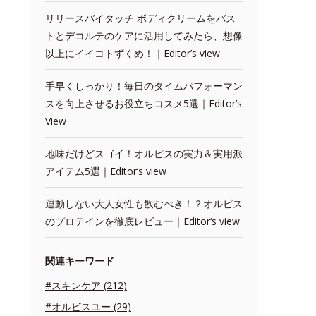
リリースバイタッチ ボディクリームをバス
トとデコルテのケアに活用してみたら、想像
以上にイイコトずくめ！｜Editor’s view
手早くしっかり！毎日のタイムパフォーマン
スを向上させるお役立ちコスメ5選｜Editor’s
View
地味だけどスゴイ！オルビスの実力＆実用派
アイテム5選｜Editor’s view
運動しない大人女性も飲むべき！？オルビス
のプロテインを徹底レビュー｜Editor‘s view
関連キーワード
#スキンケア (212)
#オルビスユー (29)