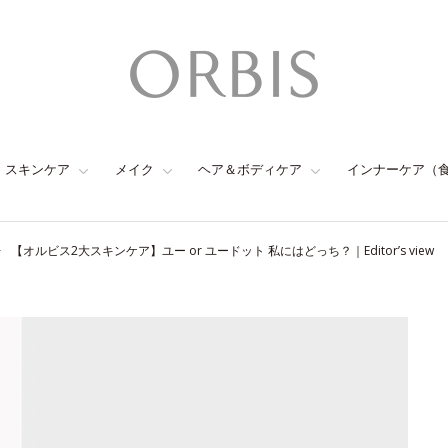
スキンケア
メイク
ヘア＆ボディケア
インナーケア（
【オルビス2大スキンケア】ユー or ユードット 私にはどっち？｜Editor’s view