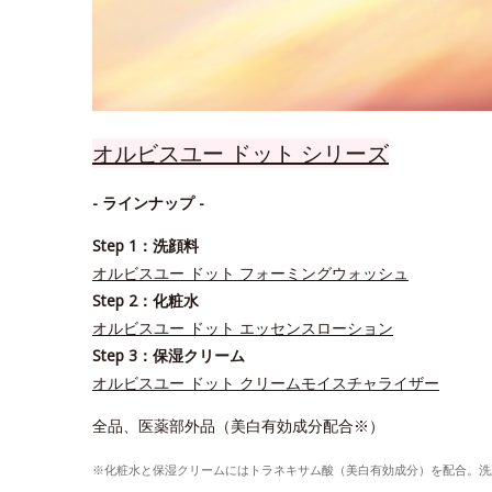
オルビスユー ドット シリーズ
- ラインナップ -
Step 1：洗顔料
オルビスユー ドット フォーミングウォッシュ
Step 2：化粧水
オルビスユー ドット エッセンスローション
Step 3：保湿クリーム
オルビスユー ドット クリームモイスチャライザー
全品、医薬部外品（美白有効成分配合※）
※化粧水と保湿クリームにはトラネキサム酸（美白有効成分）を配合。洗