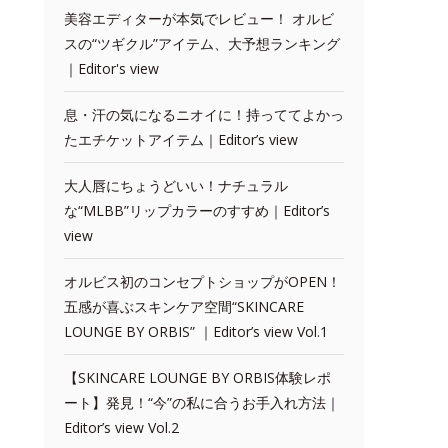
美容エディターが本気でレビュー！ オルビ
スの“ツギクル”アイテム、大予想ランキング
｜Editor's view
息・汗の気になるニオイに！持っててよかっ
たエチケットアイテム｜Editor’s view
大人唇にちょうどいい！ナチュラル
な“MLBB”リップカラーのすすめ｜Editor’s
view
オルビス初のコンセプトショップがOPEN！
五感が喜ぶスキンケア空間“SKINCARE
LOUNGE BY ORBIS” ｜Editor’s view Vol.1
【SKINCARE LOUNGE BY ORBIS体験レポ
ート】発見！“今”の私に合うお手入れ方法｜
Editor’s view Vol.2