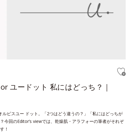
or ユードット 私にはどっち？｜
オルビスユー ドット。「2つはどう違うの？」「私にはどっちが
のEditor’s viewでは、乾燥肌・アラフォーの筆者がそれぞ
す！