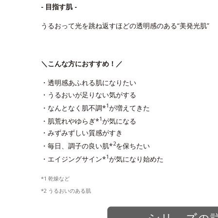
- 目指す肌 -
うるおって光を跳ね返すほどの透明感のある“美発光肌”
＼こんな方におすすめ！／
・透明感あふれる肌になりたい
・うるおいが足りない気がする
1
・なんとなく肌不調*
が増えてきた
1
・肌荒れやゆらぎ*
が気になる
・みずみずしい質感がすき
2
・毎日、調子の良い肌*
を保ちたい
1
・エイジングサイン*
が気になり始めた
*1 乾燥など
*2 うるおいのある肌