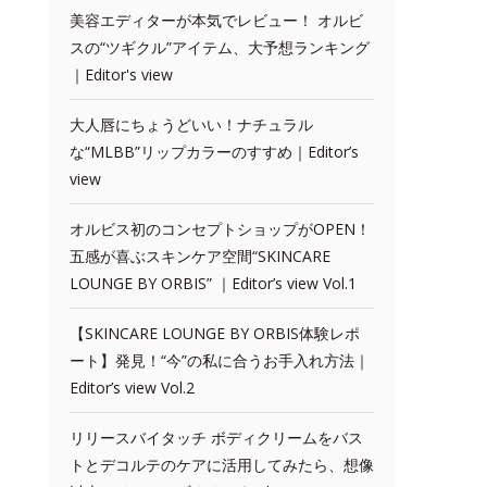
美容エディターが本気でレビュー！ オルビ
スの“ツギクル”アイテム、大予想ランキング
｜Editor's view
大人唇にちょうどいい！ナチュラル
な“MLBB”リップカラーのすすめ｜Editor’s
view
オルビス初のコンセプトショップがOPEN！
五感が喜ぶスキンケア空間“SKINCARE
LOUNGE BY ORBIS” ｜Editor’s view Vol.1
【SKINCARE LOUNGE BY ORBIS体験レポ
ート】発見！“今”の私に合うお手入れ方法｜
Editor’s view Vol.2
リリースバイタッチ ボディクリームをバス
トとデコルテのケアに活用してみたら、想像