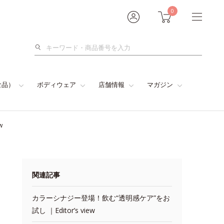
0
検
索
食品）
ボディウェア
店舗情報
マガジン
w
関連記事
カラーシナジー登場！飲む“透明感ケア”をお
試し ｜Editor’s view