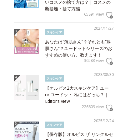
いコスメの捨て方は？｜コスメの
断捨離・捨て方編
65891 view
2024/11/27
スキンケア
あなたは“薄肌さん”？それとも“厚
肌さん”？ユードットシリーズのお
すすめの使い方、教えます！
36583 view
2023/08/30
スキンケア
【オルビス2大スキンケア】ユー
or ユードット 私にはどっち？｜
Editor’s view
226609 view
2025/12/24
スキンケア
【保存版】オルビス ザ リンクルセ