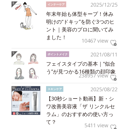
2025/12/25
インナーケア
年末年始も体型キープ！休み
明けの“ドキッ”を防ぐ3つのヒ
ント｜美容のプロに聞いてみ
ました！
10467 view
2021/08/11
ポイントメイク
フェイスタイプの基本｜“似合
う”が見つかる16種類の顔印象
238957 view
2025/08/22
スキンケア
【30秒ショート動画】新・シ
ワ改善美容液「ザ リンクルセ
ラム」のおすすめの使い方っ
て？
5411 view