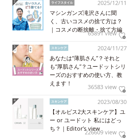
2025/12/11
ライフスタイル
マシンガンズ滝沢さんに聞
く、古いコスメの捨て方は？
｜コスメの断捨離・捨て方編
65891 view
2024/11/27
スキンケア
あなたは“薄肌さん”？それと
も“厚肌さん”？ユードットシリ
ーズのおすすめの使い方、教
えます！
36583 view
2023/08/30
スキンケア
【オルビス2大スキンケア】ユ
ー or ユードット 私にはどっ
ち？｜Editor’s view
226609 view