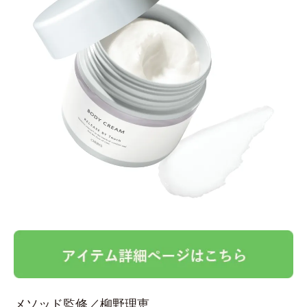
メソッド監修／柳野理恵