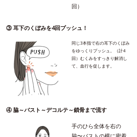
回）
③ 耳下のくぼみを4回プッシュ！
同じ3本指で右の耳下のくぼみ
をゆっくりプッシュ。（計4
回）むくみをすっきり解消し
て、血行を促します。
④ 脇～バスト～デコルテ～鎖骨まで流す
手のひら全体を右の
脇〜バストの横に密着