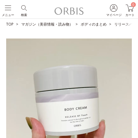
0
メニュー
検索
マイページ
カート
TOP
マガジン（美容情報・読み物）
ボディのまとめ
リリースバイタ