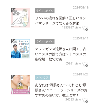
2024/03/18
ライフスタイル
リンパの流れを図解！正しいリン
パマッサージでむくみを解消
1833897 view
2025/12/11
ライフスタイル
マシンガンズ滝沢さんに聞く、古
いコスメの捨て方は？｜コスメの
断捨離・捨て方編
65891 view
2024/11/27
スキンケア
あなたは“薄肌さん”？それとも“厚
肌さん”？ユードットシリーズのお
すすめの使い方、教えます！
36583 view