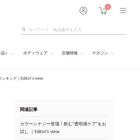
0
検
索
食品）
ボディウェア
店舗情報
マガジン
｜Editor's view
関連記事
カラーシナジー登場！飲む“透明感ケア”をお
試し ｜Editor’s view