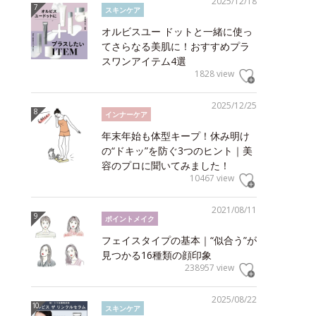
2025/12/18
スキンケア
オルビスユー ドットと一緒に使っ
てさらなる美肌に！おすすめプラ
スワンアイテム4選
1828 view
2025/12/25
インナーケア
年末年始も体型キープ！休み明け
の“ドキッ”を防ぐ3つのヒント｜美
容のプロに聞いてみました！
10467 view
2021/08/11
ポイントメイク
フェイスタイプの基本｜“似合う”が
見つかる16種類の顔印象
238957 view
2025/08/22
スキンケア