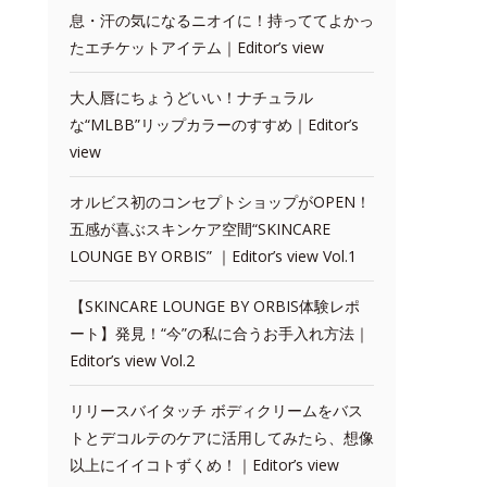
息・汗の気になるニオイに！持っててよかっ
たエチケットアイテム｜Editor’s view
大人唇にちょうどいい！ナチュラル
な“MLBB”リップカラーのすすめ｜Editor’s
view
オルビス初のコンセプトショップがOPEN！
五感が喜ぶスキンケア空間“SKINCARE
LOUNGE BY ORBIS” ｜Editor’s view Vol.1
【SKINCARE LOUNGE BY ORBIS体験レポ
ート】発見！“今”の私に合うお手入れ方法｜
Editor’s view Vol.2
リリースバイタッチ ボディクリームをバス
トとデコルテのケアに活用してみたら、想像
以上にイイコトずくめ！｜Editor’s view