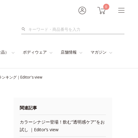
0
検
索
食品）
ボディウェア
店舗情報
マガジン
｜Editor's view
関連記事
カラーシナジー登場！飲む“透明感ケア”をお
試し ｜Editor’s view