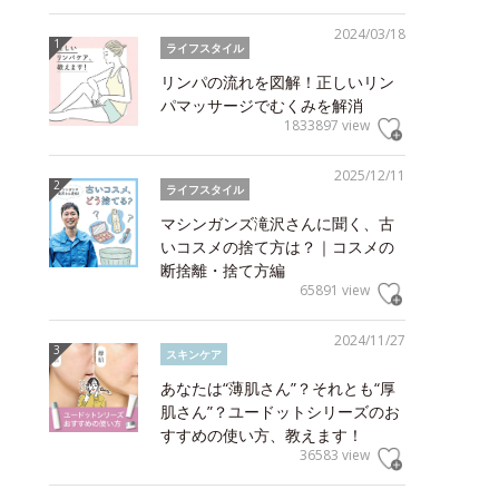
2024/03/18
ライフスタイル
リンパの流れを図解！正しいリン
パマッサージでむくみを解消
1833897 view
2025/12/11
ライフスタイル
マシンガンズ滝沢さんに聞く、古
いコスメの捨て方は？｜コスメの
断捨離・捨て方編
65891 view
2024/11/27
スキンケア
あなたは“薄肌さん”？それとも“厚
肌さん”？ユードットシリーズのお
すすめの使い方、教えます！
36583 view