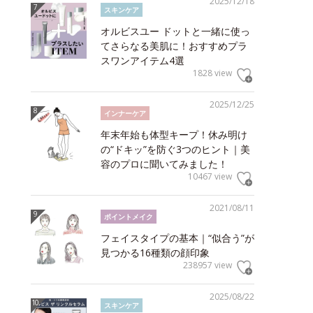
2025/12/18
スキンケア
オルビスユー ドットと一緒に使っ
てさらなる美肌に！おすすめプラ
スワンアイテム4選
1828 view
2025/12/25
インナーケア
年末年始も体型キープ！休み明け
の“ドキッ”を防ぐ3つのヒント｜美
容のプロに聞いてみました！
10467 view
2021/08/11
ポイントメイク
フェイスタイプの基本｜“似合う”が
見つかる16種類の顔印象
238957 view
2025/08/22
スキンケア