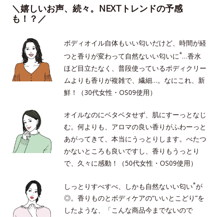
＼嬉しいお声、続々。NEXTトレンドの予感
も！？／
ボディオイル自体もいい匂いだけど、時間が経
*
つと香りが変わって自然ないい匂いに
…香水
ほど目立たなく、普段使っているボディクリー
ムよりも香りが複雑で、繊細…。なにこれ、新
鮮！（30代女性・OS09使用）
オイルなのにベタベタせず、肌にすーっとなじ
む。何よりも、アロマの良い香りがふわーっと
あがってきて、本当にうっとりします。べたつ
かないところも良いですし、香りもうっとり
で、久々に感動！（50代女性・OS09使用）
*
しっとりすべすべ、しかも自然ないい匂い
が
◎。香りものとボディケアの“いいとこどり”を
したような、「こんな商品今までないので