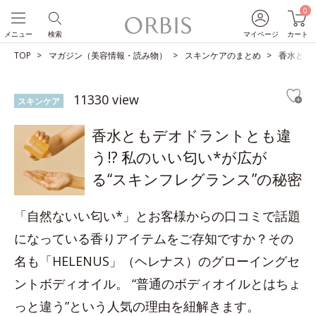
0
メニュー
検索
マイページ
カート
TOP
マガジン（美容情報・読み物）
スキンケアのまとめ
香水とも
11330 view
スキンケア
香水ともデオドラントとも違
う!? 私のいい匂い*が広が
る“スキンフレグランス”の秘密
「自然ないい匂い*」とお客様からの口コミで話題
になっている香りアイテムをご存知ですか？その
名も「HELENUS」（ヘレナス）のグローイングセ
ントボディオイル。 “普通のボディオイルとはちょ
っと違う”という人気の理由を紐解きます。