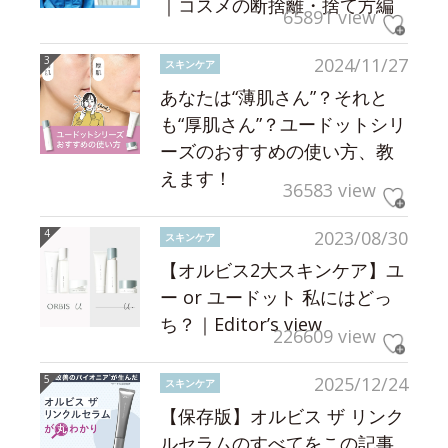
｜コスメの断捨離・捨て方編
65891 view
2024/11/27
スキンケア
あなたは“薄肌さん”？それと
も“厚肌さん”？ユードットシリ
ーズのおすすめの使い方、教
えます！
36583 view
2023/08/30
スキンケア
【オルビス2大スキンケア】ユ
ー or ユードット 私にはどっ
ち？｜Editor’s view
226609 view
2025/12/24
スキンケア
【保存版】オルビス ザ リンク
ルセラムのすべてをこの記事