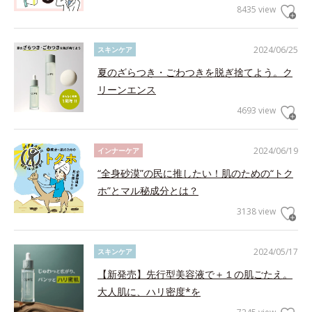
8435 view
2024/06/25
スキンケア
夏のざらつき・ごわつきを脱ぎ捨てよう。ク
リーンエンス
4693 view
2024/06/19
インナーケア
“全身砂漠”の民に推したい！肌のための“トク
ホ”とマル秘成分とは？
3138 view
2024/05/17
スキンケア
【新発売】先行型美容液で＋１の肌ごたえ。
大人肌に、ハリ密度*を