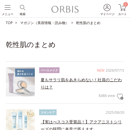
0
メニュー
検索
マイページ
カート
TOP
マガジン（美容情報・読み物）
乾性肌のまとめ
乾性肌のまとめ
NEW
2026/07/15
ベースメイク
夏もサラリ肌をあきらめない！社員のこだわ
りは？
8486 view
2025/06/30
スキンケア
【実はべスコス受賞品！】アクアニストシリ
ーズの疑問に本音で答えます