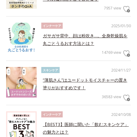
7957 view
2025/01/30
インナーケア
ガサガサ背中、顔は粉吹き…。全身乾燥肌を
丸ごとうるおす方法とは？
14769 view
2024/11/27
スキンケア
“薄肌さん”はユードットモイスチャーの置き
塗りがおすすめです！
36583 view
2024/10/08
インナーケア
【BEST3】医師に聞いた「飲むスキンケア」
の魅力とは？