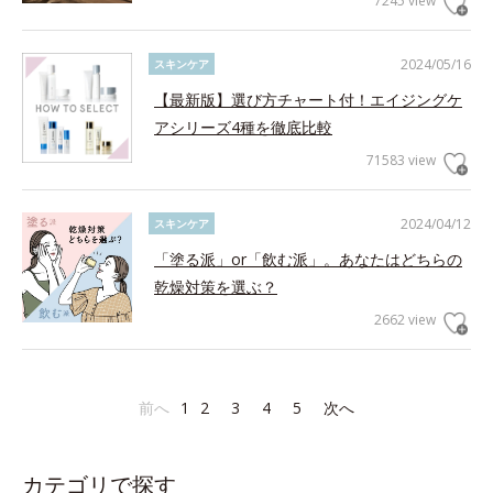
7245 view
2024/05/16
スキンケア
【最新版】選び方チャート付！エイジングケ
アシリーズ4種を徹底比較
71583 view
2024/04/12
スキンケア
「塗る派」or「飲む派」。あなたはどちらの
乾燥対策を選ぶ？
2662 view
前へ
1
2
3
4
5
次へ
カテゴリで探す