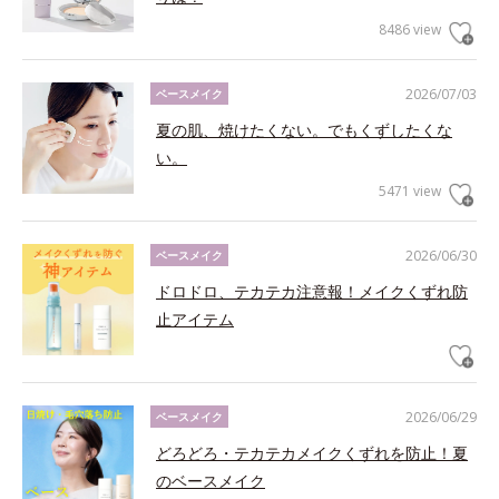
8486 view
2026/07/03
ベースメイク
夏の肌、焼けたくない。でもくずしたくな
い。
5471 view
2026/06/30
ベースメイク
ドロドロ、テカテカ注意報！メイクくずれ防
止アイテム
2026/06/29
ベースメイク
どろどろ・テカテカメイクくずれを防止！夏
のベースメイク