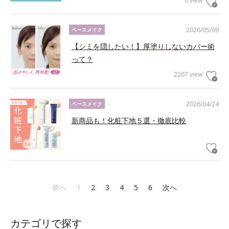
0 view
2026/05/09
ベースメイク
【シミを隠したい！】厚塗りしないカバー術
って？
2267 view
2026/04/24
ベースメイク
新商品も！化粧下地５選・徹底比較
前へ
1
2
3
4
5
6
次へ
カテゴリで探す