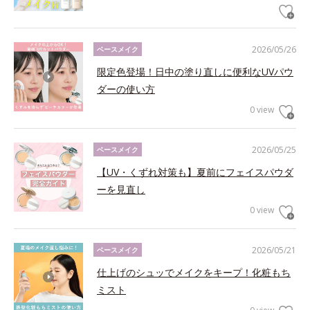
2026/05/26
ベースメイク
限定色登場！日中の塗り直しに便利なUVパウ
ダーの使い方
0 view
2026/05/25
ベースメイク
【UV・くずれ対策も】夏前にフェイスパウダ
ーを見直し
0 view
2026/05/21
ベースメイク
仕上げのシュッでメイクをキープ！化粧もち
ミスト