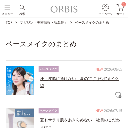
0
メニュー
検索
マイページ
カート
TOP
マガジン（美容情報・読み物）
ベースメイクのまとめ
ベースメイクのまとめ
NEW
2026/08/05
ベースメイク
汗・皮脂に負けない！夏の“ここだけ”メイク
術
NEW
2026/07/15
ベースメイク
夏もサラリ肌をあきらめない！社員のこだわ
りは？