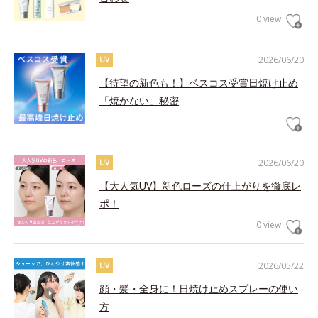
0 view
2026/06/20
UV
【待望の新色も！】ベスコス受賞日焼け止め
「焼かない」秘密
2026/06/20
UV
【大人気UV】新色ローズの仕上がりを徹底レ
ポ！
0 view
2026/05/22
UV
顔・髪・全身に！日焼け止めスプレーの使い
方