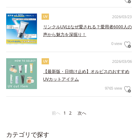
2026/03/23
UV
リンクルUVはなぜ愛される？愛用者6000人の
声から魅力を深掘り！
0 view
2026/03/06
UV
【最新版・日焼け止め】オルビスのおすすめ
UVカットアイテム
9765 view
前へ
1
2
次へ
カテゴリで探す