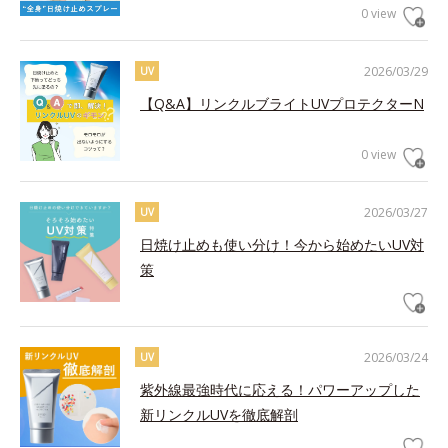
0 view
2026/03/29
UV
【Q&A】リンクルブライトUVプロテクターN
0 view
2026/03/27
UV
日焼け止めも使い分け！今から始めたいUV対
策
2026/03/24
UV
紫外線最強時代に応える！パワーアップした
新リンクルUVを徹底解剖