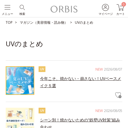
0
メニュー
検索
マイページ
カート
TOP
マガジン（美容情報・読み物）
UVのまとめ
UVのまとめ
NEW
2026/08/07
UV
今年こそ、焼かない・崩さない！UVベースメ
イク５選
NEW
2026/08/05
UV
シーン別！焼かないための“鉄壁UV対策”組み
合わせ